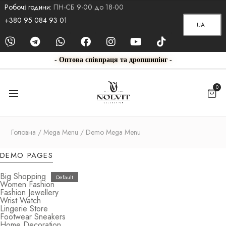
Робочі години:
ПН-СБ 9-00 до 18-00
+380 95 084 93 01
UA
- Оптова співпраця та дропшипінг -
0
Головна
Mega Menu
Demo Mega Menu
DEMO PAGES
Big Shopping
Women Fashion
Fashion Jewellery
Wrist Watch
Lingerie Store
Footwear Sneakers
Home Decoration