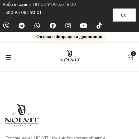
Робочі години:
ПН-СБ 9-00 до 18-00
+380 95 084 93 01
UA
- Оптова співпраця та дропшипінг -
0
Торгова марка NOLVIT - Ми є фабрикою-виробником