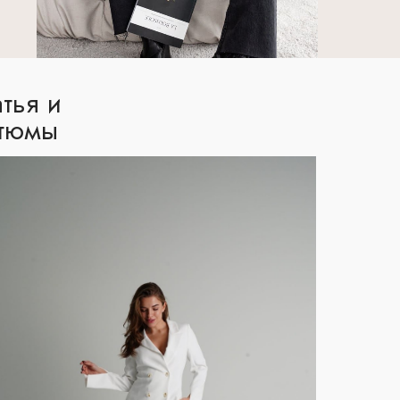
тья и
тюмы