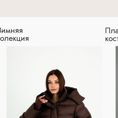
Зимняя
Пла
колекция
кос