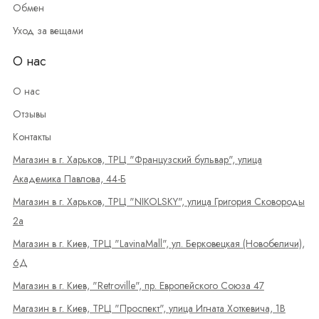
Обмен
Уход за вещами
О нас
О нас
Отзывы
Контакты
Магазин в г. Харьков, ТРЦ "Французский бульвар", улица
Академика Павлова, 44-Б
Магазин в г. Харьков, ТРЦ "NIKOLSKY", улица Григория Сковороды
2а
Магазин в г. Киев, ТРЦ "LavinaMall", ул. Берковецкая (Новобеличи),
6Д
Магазин в г. Киев, "Retroville", пр. Европейского Союза 47
Магазин в г. Киев, ТРЦ "Проспект", улица Игната Хоткевича, 1В