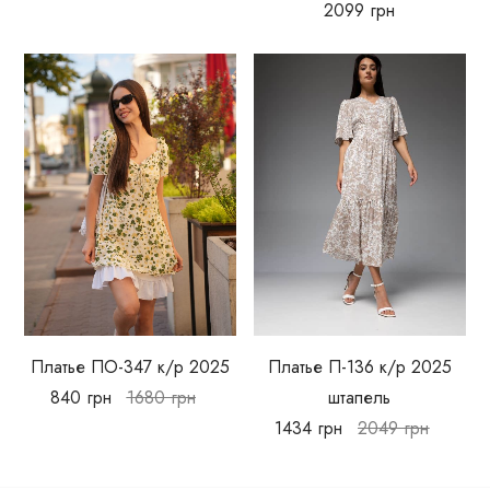
2099
грн
Платье ПО-347 к/р 2025
Платье П-136 к/р 2025
840
грн
1680
грн
штапель
1434
грн
2049
грн