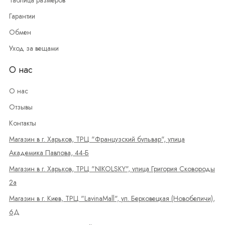
Гарантии
Обмен
Уход за вещами
О нас
О нас
Отзывы
Контакты
Магазин в г. Харьков, ТРЦ "Французский бульвар", улица
Академика Павлова, 44-Б
Магазин в г. Харьков, ТРЦ "NIKOLSKY", улица Григория Сковороды
2а
Магазин в г. Киев, ТРЦ "LavinaMall", ул. Берковецкая (Новобеличи),
6Д