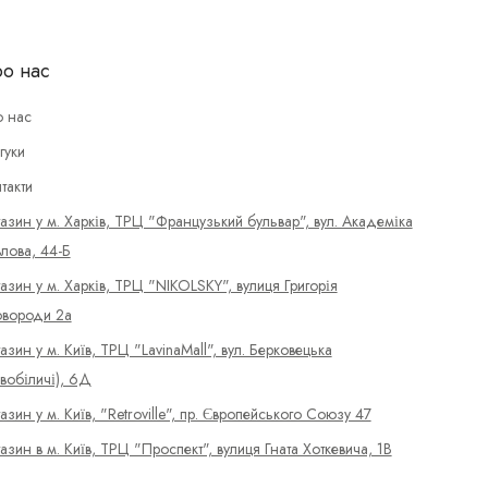
о нас
 нас
гуки
такти
азин у м. Харків, ТРЦ "Французький бульвар", вул. Академіка
лова, 44-Б
азин у м. Харків, ТРЦ "NIKOLSKY", вулиця Григорія
вороди 2а
азин у м. Київ, ТРЦ "LavinaMall", вул. Берковецька
вобіличі), 6Д
азин у м. Київ, "Retroville", пр. Європейського Союзу 47
азин в м. Київ, ТРЦ "Проспект", вулиця Гната Хоткевича, 1В