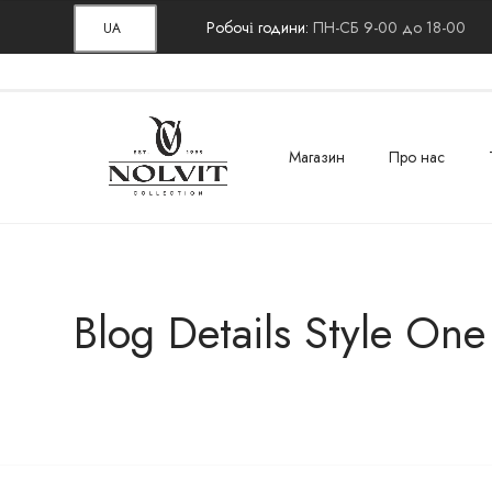
Робочі години:
ПН-СБ 9-00 до 18-00
UA
Магазин
Про нас
Blog Details Style One