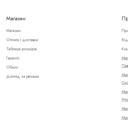
Магазин
Пр
Магазин
Про
Оплата і доставка
Від
Таблиця розмірів
Кон
Гарантії
Маг
Пав
Обмін
Маг
Догляд за речами
Ско
Маг
(Но
Маг
Маг