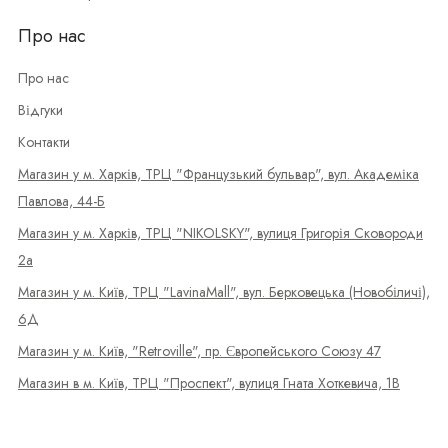
Про нас
Про нас
Відгуки
Контакти
Магазин у м. Харків, ТРЦ "Французький бульвар", вул. Академіка
Павлова, 44-Б
Магазин у м. Харків, ТРЦ "NIKOLSKY", вулиця Григорія Сковороди
2а
Магазин у м. Київ, ТРЦ "LavinaMall", вул. Берковецька (Новобіличі),
6Д
Магазин у м. Київ, "Retroville", пр. Європейського Союзу 47
Магазин в м. Київ, ТРЦ "Проспект", вулиця Гната Хоткевича, 1В