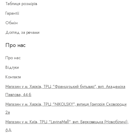
Таблиця розмірів
Гарантії
Обмін
Догляд за речами
Про нас
Про нас
Відгуки
Контакти
Магазин у м. Харків, ТРЦ "Французький бульвар", вул. Академіка
Павлова, 44-Б
Магазин у м. Харків, ТРЦ "NIKOLSKY", вулиця Григорія Сковороди
2а
Магазин у м. Київ, ТРЦ "LavinaMall", вул. Берковецька (Новобіличі),
6Д