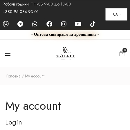
Робочі години:
ПН-СБ 9-00 до 18-00
+380 95 084 93 01
UA
- Оптова співпраця та дропшипінг -
0
Головна
My account
My account
Login