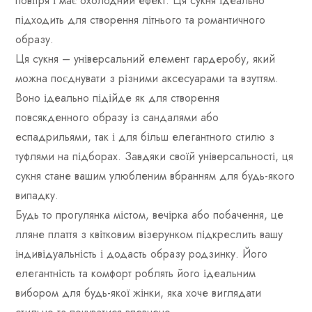
повітря і має охолодний ефект. Ця сукня ідеально
підходить для створення літнього та романтичного
образу.
Ця сукня – універсальний елемент гардеробу, який
можна поєднувати з різними аксесуарами та взуттям.
Воно ідеально підійде як для створення
повсякденного образу із сандалями або
еспадрильями, так і для більш елегантного стилю з
туфлями на підборах. Завдяки своїй універсальності, ця
сукня стане вашим улюбленим вбранням для будь-якого
випадку.
Будь то прогулянка містом, вечірка або побачення, це
лляне плаття з квітковим візерунком підкреслить вашу
індивідуальність і додасть образу родзинку. Його
елегантність та комфорт роблять його ідеальним
вибором для будь-якої жінки, яка хоче виглядати