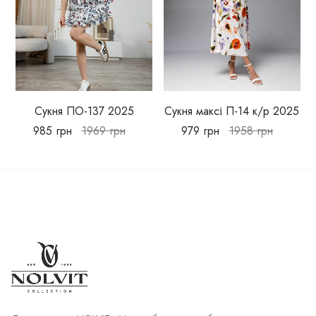
Сукня ПО-137 2025
Сукня максі П-14 к/р 2025
985
грн
1969
грн
979
грн
1958
грн