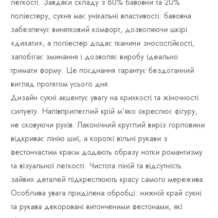
легкості. Завдяки складу з 80% бавовни та 20%
поліестеру, сукня має унікальні властивості: бавовна
забезпечує винятковий комфорт, дозволяючи шкірі
«дихати», а поліестер додає тканини зносостійкості,
запобігає зминання і дозволяє виробу ідеально
тримати форму. Це поєднання гарантує бездоганний
вигляд протягом усього дня.
Дизайн сукні акцентує увагу на крихкості та жіночності
силуету. Напівприлеглий крій м'яко окреслює фігуру,
не сковуючи рухів. Лаконічний круглий виріз горловини
відкриває лінію шиї, а короткі вільні рукави з
фестончастим краєм додають образу нотки романтизму
та візуальної легкості. Чистота ліній та відсутність
зайвих деталей підкреслюють красу самого мережива.
Особлива увага приділена обробці: нижній край сукні
та рукава декоровані витонченими фестонами, які