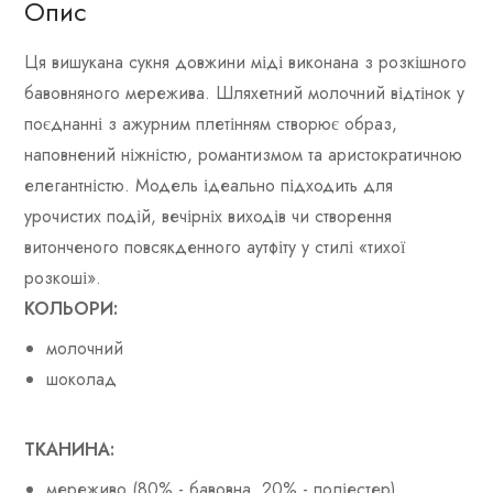
Опис
Ця вишукана сукня довжини міді виконана з розкішного
бавовняного мережива. Шляхетний молочний відтінок у
поєднанні з ажурним плетінням створює образ,
наповнений ніжністю, романтизмом та аристократичною
елегантністю. Модель ідеально підходить для
урочистих подій, вечірніх виходів чи створення
витонченого повсякденного аутфіту у стилі «тихої
розкоші».
КОЛЬОРИ:
молочний
шоколад
ТКАНИНА:
мереживо (80% - бавовна, 20% - поліестер)