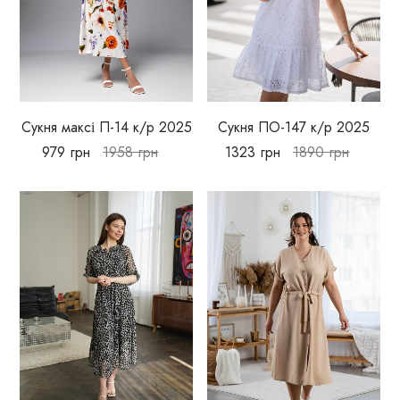
Сукня максі П-14 к/р 2025
Cукня ПО-147 к/р 2025
979
грн
1958
грн
1323
грн
1890
грн