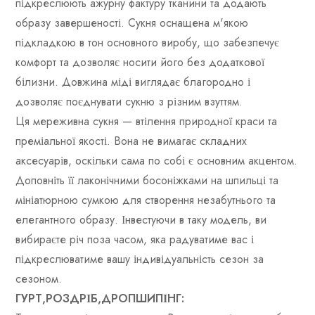
підкреслюють ажурну фактуру тканини та додають
образу завершеності. Сукня оснащена м'якою
підкладкою в тон основного виробу, що забезпечує
комфорт та дозволяє носити його без додаткової
білизни. Довжина міді виглядає благородно і
дозволяє поєднувати сукню з різним взуттям.
Ця мереживна сукня — втілення природної краси та
преміальної якості. Вона не вимагає складних
аксесуарів, оскільки сама по собі є основним акцентом.
Доповніть її лаконічними босоніжками на шпильці та
мініатюрною сумкою для створення незабутнього та
елегантного образу. Інвестуючи в таку модель, ви
вибираєте річ поза часом, яка радуватиме вас і
підкреслюватиме вашу індивідуальність сезон за
сезоном.
ГУРТ,РОЗДРІБ,ДРОПШИПІНГ: