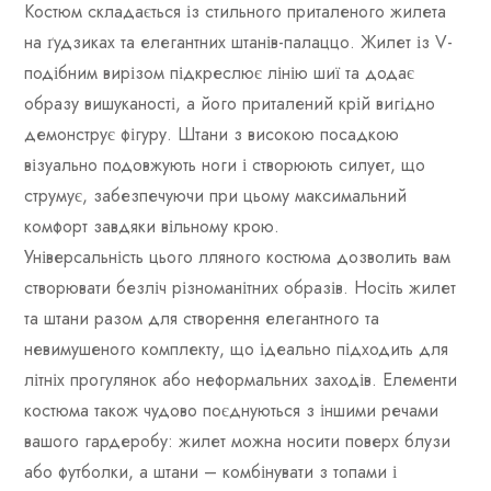
Костюм складається із стильного приталеного жилета
на ґудзиках та елегантних штанів-палаццо. Жилет із V-
подібним вирізом підкреслює лінію шиї та додає
образу вишуканості, а його приталений крій вигідно
демонструє фігуру. Штани з високою посадкою
візуально подовжують ноги і створюють силует, що
струмує, забезпечуючи при цьому максимальний
комфорт завдяки вільному крою.
Універсальність цього лляного костюма дозволить вам
створювати безліч різноманітних образів. Носіть жилет
та штани разом для створення елегантного та
невимушеного комплекту, що ідеально підходить для
літніх прогулянок або неформальних заходів. Елементи
костюма також чудово поєднуються з іншими речами
вашого гардеробу: жилет можна носити поверх блузи
або футболки, а штани – комбінувати з топами і