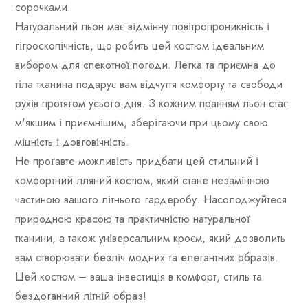
сорочками.
Натуральний льон має відмінну повітропроникність і
гігроскопічність, що робить цей костюм ідеальним
вибором для спекотної погоди. Легка та приємна до
тіла тканина подарує вам відчуття комфорту та свободи
рухів протягом усього дня. З кожним пранням льон стає
м'якшим і приємнішим, зберігаючи при цьому свою
міцність і довговічність.
Не проґавте можливість придбати цей стильний і
комфортний лляний костюм, який стане незамінною
частиною вашого літнього гардеробу. Насолоджуйтеся
природною красою та практичністю натуральної
тканини, а також універсальним кроєм, який дозволить
вам створювати безліч модних та елегантних образів.
Цей костюм – ваша інвестиція в комфорт, стиль та
бездоганний літній образ!