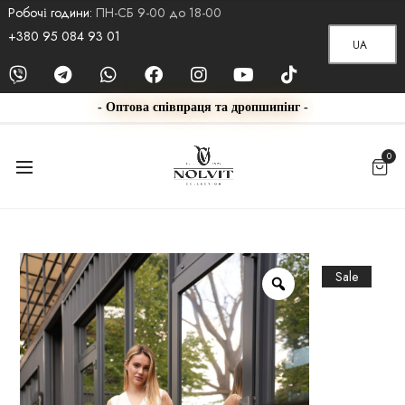
Робочі години:
ПН-СБ 9-00 до 18-00
+380 95 084 93 01
UA
- Оптова співпраця та дропшипінг -
0
Sale