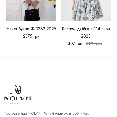
Жакет букле Ж-0382 2025
Костюм-двійка К-114 льон
2375
грн
2025
1307
грн
2179
грн
Торгова марка NOLVIT - Ми є фабрикою-виробником