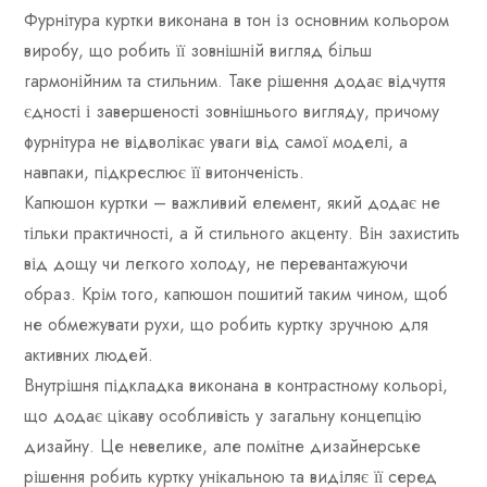
Фурнітура куртки виконана в тон із основним кольором
виробу, що робить її зовнішній вигляд більш
гармонійним та стильним. Таке рішення додає відчуття
єдності і завершеності зовнішнього вигляду, причому
фурнітура не відволікає уваги від самої моделі, а
навпаки, підкреслює її витонченість.
Капюшон куртки – важливий елемент, який додає не
тільки практичності, а й стильного акценту. Він захистить
від дощу чи легкого холоду, не перевантажуючи
образ. Крім того, капюшон пошитий таким чином, щоб
не обмежувати рухи, що робить куртку зручною для
активних людей.
Внутрішня підкладка виконана в контрастному кольорі,
що додає цікаву особливість у загальну концепцію
дизайну. Це невелике, але помітне дизайнерське
рішення робить куртку унікальною та виділяє її серед