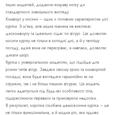
інших моделей, додаючи яскраву нотку до
стандартного зовнішнього вигляду.
Комфорт у носінні – одна з головних характеристик цієї
куртки. Її м'яка, але міцна тканина не викликає
дискомфорту та ідеально сідає по фігурі. Це дозволяє
носити куртку не тільки в холодні дні, а й у теплішу
погоду, адже вона не перегріває, а навпаки, дозволяє
дихати шкірі.
Куртка є універсальною моделлю, що підійде для
різних типів фігур. Завдяки своєму крою та комфортній
посадці, вона буде виглядати гармонійно як на
струнких, так і на більш пишних фігурах. Ця модель
легко адаптується під будь-які особливості тіла,
підкреслюючи переваги та приховуючи недоліки.
В результаті, коротка стьобана демісезонна куртка – це
не тільки функціональна, а й модна річ, яка чудово