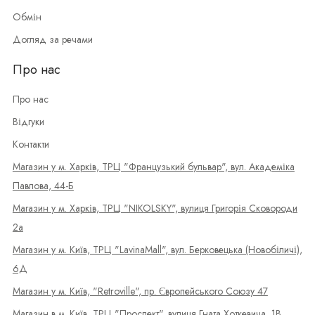
Обмін
Догляд за речами
Про нас
Про нас
Відгуки
Контакти
Магазин у м. Харків, ТРЦ "Французький бульвар", вул. Академіка
Павлова, 44-Б
Магазин у м. Харків, ТРЦ "NIKOLSKY", вулиця Григорія Сковороди
2а
Магазин у м. Київ, ТРЦ "LavinaMall", вул. Берковецька (Новобіличі),
6Д
Магазин у м. Київ, "Retroville", пр. Європейського Союзу 47
Магазин в м. Київ, ТРЦ "Проспект", вулиця Гната Хоткевича, 1В