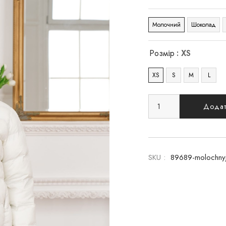
Молочний
Шоколад
Розмір
: XS
XS
S
M
L
Додат
SKU :
89689-molochnyj