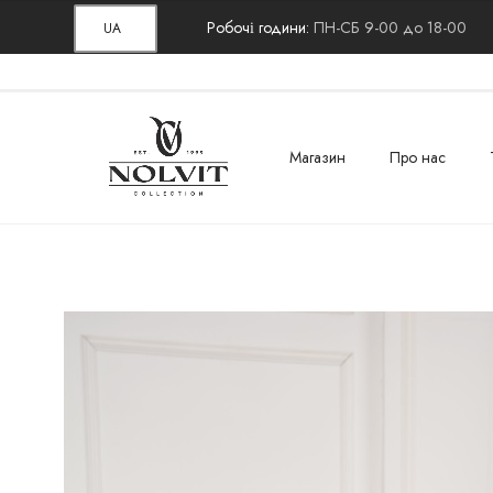
Робочі години:
ПН-СБ 9-00 до 18-00
UA
Магазин
Про нас