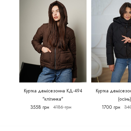
Куртка демісезонна КД-494
Куртка демісезо
"клітинка"
(осінь
3558
грн
4186
грн
1700
грн
34