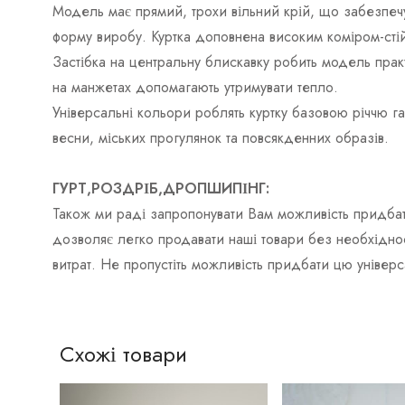
Модель має прямий, трохи вільний крій, що забезпечу
форму виробу. Куртка доповнена високим коміром-сті
Застібка на центральну блискавку робить модель практ
на манжетах допомагають утримувати тепло.
Універсальні кольори роблять куртку базовою річчю г
весни, міських прогулянок та повсякденних образів.
ГУРТ,РОЗДРІБ,ДРОПШИПІНГ:
Також ми раді запропонувати Вам можливість придбат
дозволяє легко продавати наші товари без необхіднос
витрат. Не пропустіть можливість придбати цю універ
Схожі товари