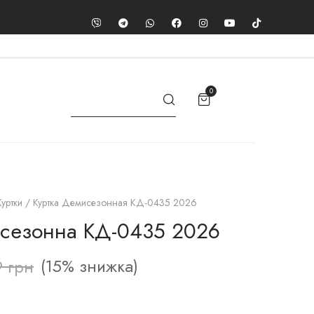
+380 95 084 93 01
0
уртки
/ Куртка Демисезонная КД-0435 2026
ісезонна КД-0435 2026
(15% знижка)
9
грн