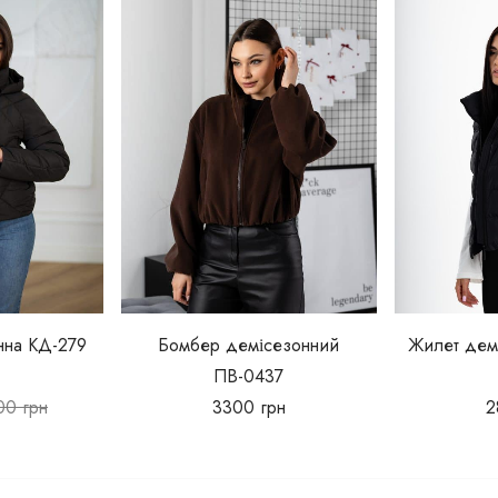
нна КД-279
Бомбер демісезонний
Жилет дем
)
ПВ-0437
00
грн
3300
грн
2