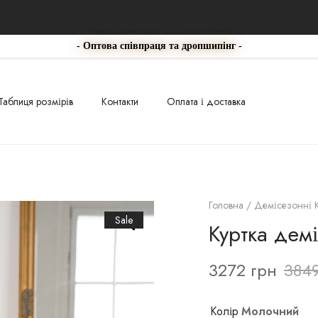
- Оптова співпраця та дропшипінг -
Таблиця розмірів
Контакти
Оплата і доставка
Головна
/
Демісезонні К
Sale
Куртка дем
3272
грн
384
Колір
Молочний