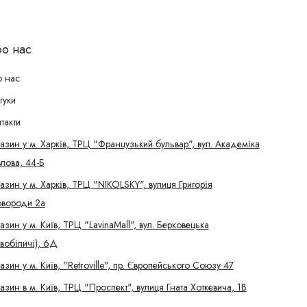
о нас
 нас
гуки
такти
азин у м. Харків, ТРЦ "Французький бульвар", вул. Академіка
лова, 44-Б
азин у м. Харків, ТРЦ "NIKOLSKY", вулиця Григорія
вороди 2а
азин у м. Київ, ТРЦ "LavinaMall", вул. Берковецька
вобіличі), 6Д
азин у м. Київ, "Retroville", пр. Європейського Союзу 47
азин в м. Київ, ТРЦ "Проспект", вулиця Гната Хоткевича, 1В