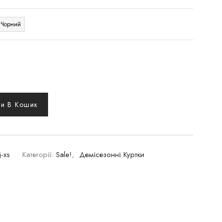
Чорний
и В Кошик
-xs
Категорії:
Sale!
,
Демісезонні Куртки