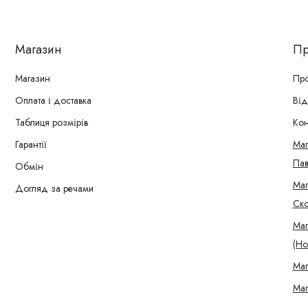
Магазин
Пр
Магазин
Про
Оплата і доставка
Від
Таблиця розмірів
Кон
Гарантії
Маг
Пав
Обмін
Маг
Догляд за речами
Ско
Маг
(Но
Маг
Маг