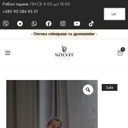
Робочі години:
ПН-СБ 9-00 до 18-00
+380 95 084 93 01
UA
- Оптова співпраця та дропшипінг -
0
Sale