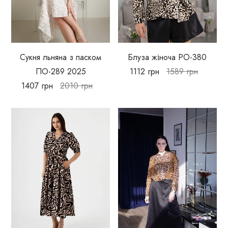
Сукня льняна з паском
Блуза жіноча РО-380
ПО-289 2025
1112
грн
1589
грн
1407
грн
2010
грн