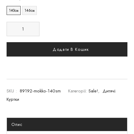
140см
146см
Додати В Кошик
SKU :
89192-mokko-140sm
Категорії:
Sale!
,
Дитячі
Куртки
Опис