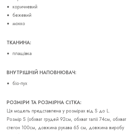
коричневий
бежевий
мокко
ТКАНИНА:
плащівка
ВНУТРІШНІЙ НАПОВНЮВАЧ:
біо-пух
РОЗМІРИ ТА РОЗМІРНА СІТКА:
Ця модель представлена у розмірах від S до L.
Розмір S (обхват грудей 92см, обхват талії 74см, обхват
стегон 100см, довжина рукава 65 см, довжина виробу