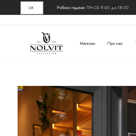
Робочі години:
ПН-СБ 9-00 до 18-00
UA
Магазин
Про нас