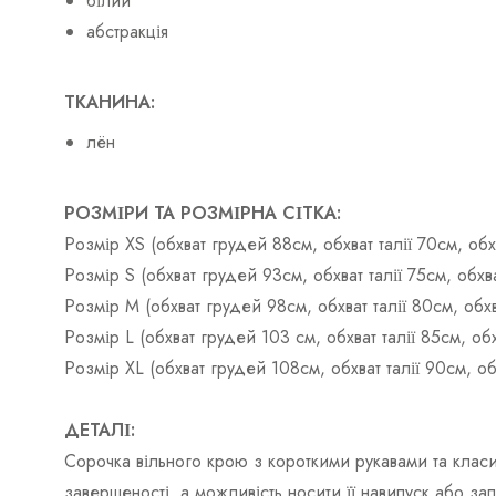
білий
абстракція
ТКАНИНА:
лён
РОЗМІРИ ТА РОЗМІРНА СІТКА:
Розмір ХS (обхват грудей 88см, обхват талії 70см, о
Розмір S (обхват грудей 93см, обхват талії 75см, об
Розмір М (обхват грудей 98см, обхват талії 80см, об
Розмір L (обхват грудей 103 см, обхват талії 85см, о
Розмір ХL (обхват грудей 108см, обхват талії 90см, 
ДЕТАЛІ:
Сорочка вільного крою з короткими рукавами та клас
завершеності, а можливість носити її навипуск або 