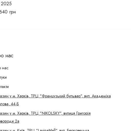
2025
640
грн
о нас
 нас
гуки
такти
азин у м. Харків, ТРЦ "Французький бульвар", вул. Академіка
лова, 44-Б
азин у м. Харків, ТРЦ "NIKOLSKY", вулиця Григорія
вороди 2а
азин у м. Київ, ТРЦ "LavinaMall", вул. Берковецька