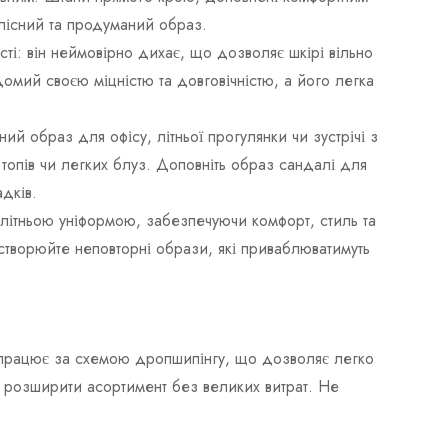
ілісний та продуманий образ.
сті: він неймовірно дихає, що дозволяє шкірі вільно
домий своєю міцністю та довговічністю, а його легка
й образ для офісу, літньої прогулянки чи зустрічі з
опів чи легких блуз. Доповніть образ сандалі для
дків.
літньою уніформою, забезпечуючи комфорт, стиль та
 створюйте неповторні образи, які приваблюватимуть
ж працює за схемою дропшипінгу, що дозволяє легко
ь розширити асортимент без великих витрат. Не