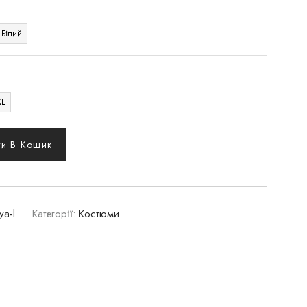
Білий
XL
и В Кошик
ya-l
Категорії:
Костюми