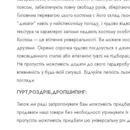
поясом, забезпечують повну свободу рухів, зберігаюч
Головним перевагою цього костюма є його склад льон. 
“дихати” навіть у найспекотнішу погоду, і чудово відв
текстура та характерні заломи надають костюму особл
Костюм — це втілення універсальності. Ви можете нос
друзями. Окремо сорочка чудово поєднується з джинс
повсякденного стилю або елегантні туфлі на підборах
Не пропустіть можливість додати до свого гардеробу
впевненість у будь-якій ситуації. Відчуйте легкість 
погляди.
ГУРТ,РОЗДРІБ,ДРОПШИПІНГ:
Також ми раді запропонувати Вам можливість придбат
продавати наші товари без необхідності утримувати ї
пропустіть можливість придбати цю універсальну річ 