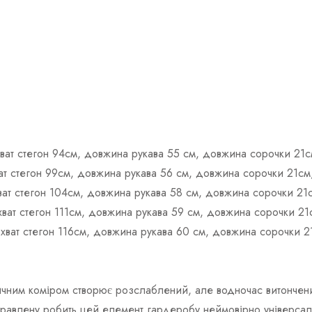
бхват стегон 94см, довжина рукава 55 см, довжина сорочки 21с
хват стегон 99см, довжина рукава 56 см, довжина сорочки 21см
хват стегон 104см, довжина рукава 58 см, довжина сорочки 21
бхват стегон 111см, довжина рукава 59 см, довжина сорочки 21
обхват стегон 116см, довжина рукава 60 см, довжина сорочки 2
ичним коміром створює розслаблений, але водночас витончений
заправлену робить цей елемент гардеробу неймовірно універс