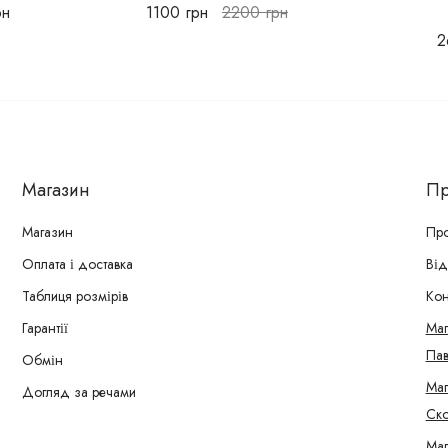
рн
1100
грн
2200
грн
2
Магазин
Пр
Магазин
Про
Оплата і доставка
Від
Таблиця розмірів
Кон
Гарантії
Маг
Пав
Обмін
Маг
Догляд за речами
Ско
Маг