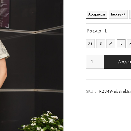
Абстракція
Бежевий
Розмір
: L
XS
S
M
L
Додат
SKU :
92349-abstraktsi