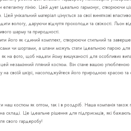
и елегантну лінію. Цей дует ідеально гармонує, створюючи ц
Цей унікальний матеріал цінується за свої виняткові властиво
одити вологу, даруючи відчуття прохолоди та свіжості. Льон ві
ивого шарму та природності.
ити його як єдиний комплект, створюючи стильний та завершени
ами чи шортами, а штани можуть стати ідеальною парою для т
, як на фото, щоб надати йому вишуканості для особливих випа
 цей незамінний лляний костюм. Він стане вашою улюбленою 
льону на своїй шкірі, насолоджуйтеся його природною красою та
и наш костюм як оптом, так і в роздріб. Наша компанія тако
х на складі. Це ідеальне рішення для підприємців, які бажают
для свого гардеробу!