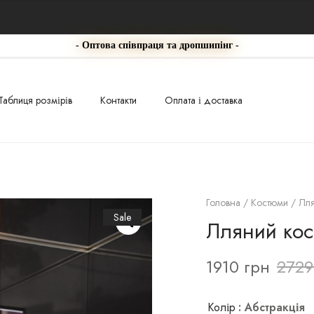
- Оптова співпраця та дропшипінг -
Таблиця розмірів
Контакти
Оплата і доставка
Головна
/
Костюми
/ Лля
Sale
Лляний кос
1910
грн
272
Колір
: Абстракція