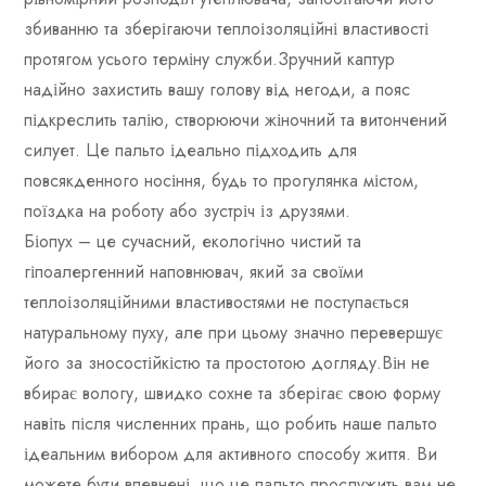
збиванню та зберігаючи теплоізоляційні властивості
протягом усього терміну служби.Зручний каптур
надійно захистить вашу голову від негоди, а пояс
підкреслить талію, створюючи жіночний та витончений
силует. Це пальто ідеально підходить для
повсякденного носіння, будь то прогулянка містом,
поїздка на роботу або зустріч із друзями.
Біопух – це сучасний, екологічно чистий та
гіпоалергенний наповнювач, який за своїми
теплоізоляційними властивостями не поступається
натуральному пуху, але при цьому значно перевершує
його за зносостійкістю та простотою догляду.Він не
вбирає вологу, швидко сохне та зберігає свою форму
навіть після численних прань, що робить наше пальто
ідеальним вибором для активного способу життя. Ви
можете бути впевнені, що це пальто прослужить вам не