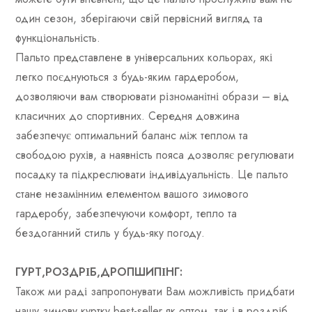
один сезон, зберігаючи свій первісний вигляд та
функціональність.
Пальто представлене в універсальних кольорах, які
легко поєднуються з будь-яким гардеробом,
дозволяючи вам створювати різноманітні образи – від
класичних до спортивних. Середня довжина
забезпечує оптимальний баланс між теплом та
свободою рухів, а наявність пояса дозволяє регулювати
посадку та підкреслювати індивідуальність. Це пальто
стане незамінним елементом вашого зимового
гардеробу, забезпечуючи комфорт, тепло та
бездоганний стиль у будь-яку погоду.
ГУРТ,РОЗДРІБ,ДРОПШИПІНГ:
Також ми раді запропонувати Вам можливість придбати
нашу зимову куртку best-seller як оптом, так і в роздріб.