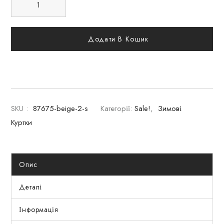
Додати В Кошик
SKU :
87675-beige-2-s
Категорії:
Sale!
,
Зимові
Куртки
Опис
Деталі
Інформація