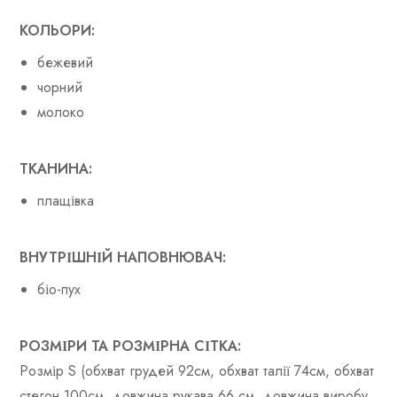
КОЛЬОРИ:
бежевий
чорний
молоко
ТКАНИНА:
плащівка
ВНУТРІШНІЙ НАПОВНЮВАЧ:
біо-пух
РОЗМІРИ ТА РОЗМІРНА СІТКА:
Розмір S (обхват грудей 92см, обхват талії 74см, обхват
стегон 100см, довжина рукава 66 см, довжина виробу