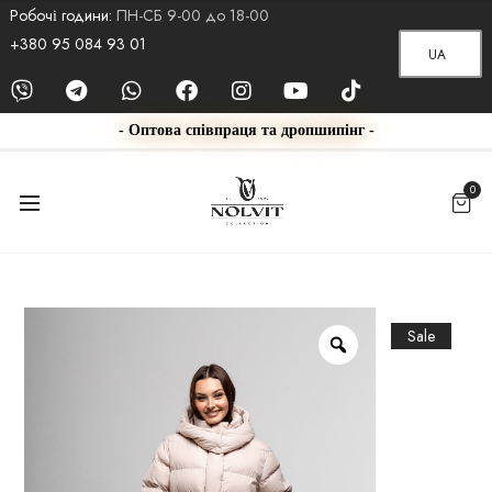
Робочі години:
ПН-СБ 9-00 до 18-00
+380 95 084 93 01
UA
- Оптова співпраця та дропшипінг -
0
Sale