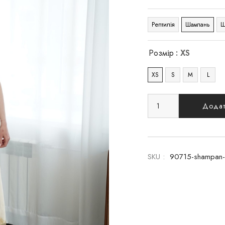
Рептилія
Шампань
Ш
Розмір
: XS
XS
S
M
L
Додат
SKU :
90715-shampan-