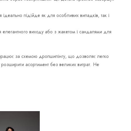
я ідеально підійде як для особливих випадків, так і
ля елегантного виходу або з жакетом і сандалями для
ж працює за схемою дропшипінгу, що дозволяє легко
ь розширити асортимент без великих витрат. Не