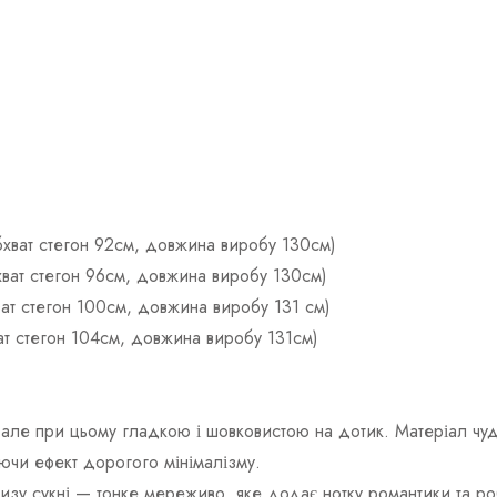
обхват стегон 92см, довжина виробу 130см)
бхват стегон 96см, довжина виробу 130см)
ват стегон 100см, довжина виробу 131 см)
ват стегон 104см, довжина виробу 131см)
але при цьому гладкою і шовковистою на дотик. Матеріал чуд
юючи ефект дорогого мінімалізму.
изу сукні — тонке мереживо, яке додає нотку романтики та ро