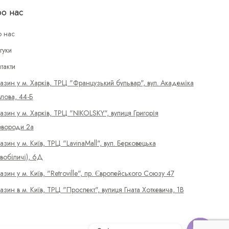
о нас
 нас
гуки
такти
азин у м. Харків, ТРЦ "Французький бульвар", вул. Академіка
лова, 44-Б
азин у м. Харків, ТРЦ "NIKOLSKY", вулиця Григорія
вороди 2а
азин у м. Київ, ТРЦ "LavinaMall", вул. Берковецька
вобіличі), 6Д
азин у м. Київ, "Retroville", пр. Європейського Союзу 47
азин в м. Київ, ТРЦ "Проспект", вулиця Гната Хоткевича, 1В