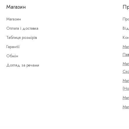
Магазин
Пр
Магазин
Про
Оплата і доставка
Від
Таблиця розмірів
Кон
Гарантії
Маг
Пав
Обмін
Маг
Догляд за речами
Ско
Маг
(Но
Маг
Маг