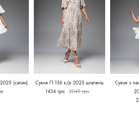
2025 (сатин)
Сукня П-136 к/р 2025 штапель
Сукня з п
рн
1434
грн
2049
грн
2
2