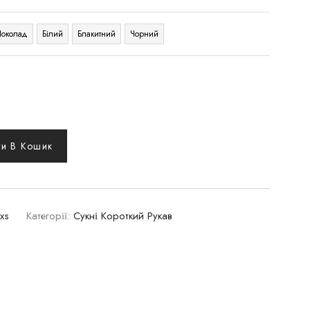
околад
Білий
Блакитний
Чорний
и В Кошик
xs
Категорії:
Сукні Короткий Рукав