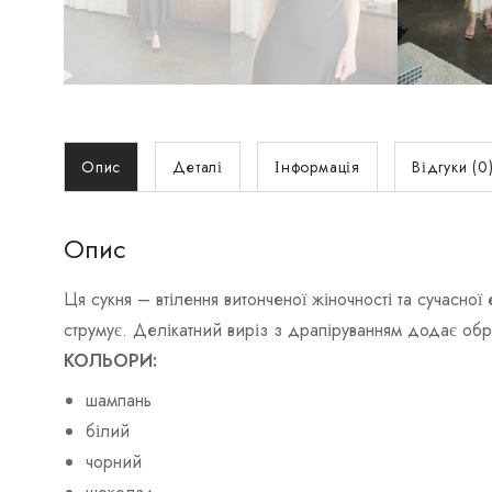
Опис
Деталі
Інформація
Відгуки (0
Опис
Ця сукня – втілення витонченої жіночності та сучасно
струмує. Делікатний виріз з драпіруванням додає обра
КОЛЬОРИ:
шампань
білий
чорний