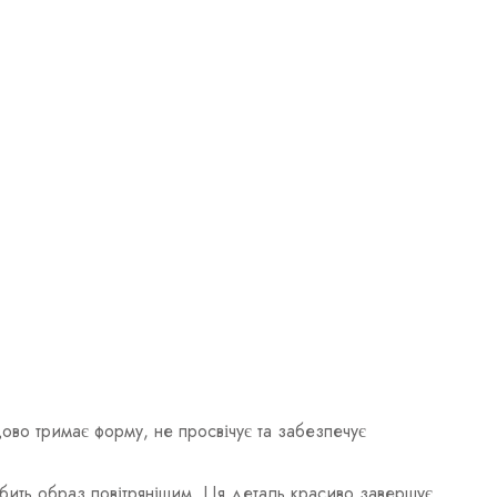
ово тримає форму, не просвічує та забезпечує
бить образ повітрянішим. Ця деталь красиво завершує