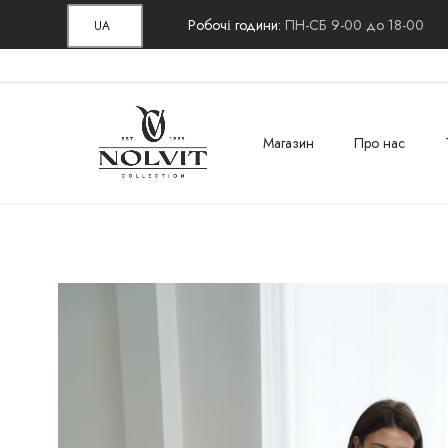
Робочі години:
ПН-СБ 9-00 до 18-00
UA
Магазин
Про нас