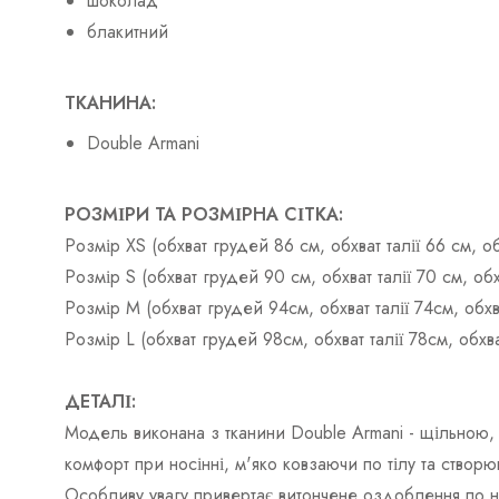
шоколад
блакитний
ТКАНИНА:
Double Armani
РОЗМІРИ ТА РОЗМІРНА СІТКА:
Розмір XS (обхват грудей 86 см, обхват талії 66 см, 
Розмір S (обхват грудей 90 см, обхват талії 70 см, о
Розмір M (обхват грудей 94см, обхват талії 74см, обх
Розмір L (обхват грудей 98см, обхват талії 78см, обх
ДЕТАЛІ:
Модель виконана з тканини Double Armani - щільною, 
комфорт при носінні, м'яко ковзаючи по тілу та створ
Особливу увагу привертає витончене оздоблення по н