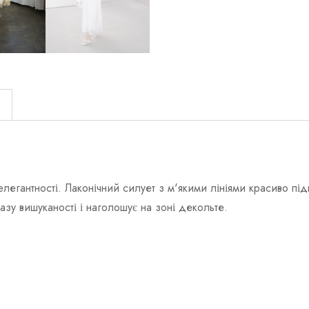
)
ї елегантності. Лаконічний силует з м'якими лініями красиво 
зу вишуканості і наголошує на зоні декольте.