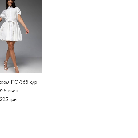
аском ПО-365 к/р
025 льон
225
грн