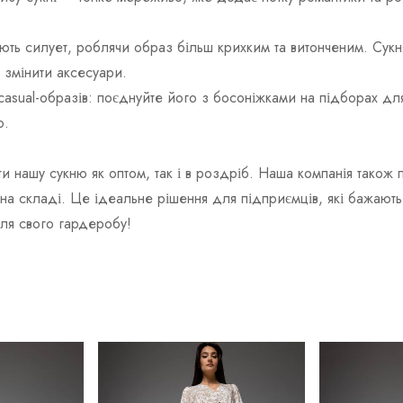
гають силует, роблячи образ більш крихким та витонченим. Сукн
 змінити аксесуари.
і casual-образів: поєднуйте його з босоніжками на підборах д
ю.
и нашу сукню як оптом, так і в роздріб. Наша компанія тако
х на складі. Це ідеальне рішення для підприємців, які бажают
для свого гардеробу!