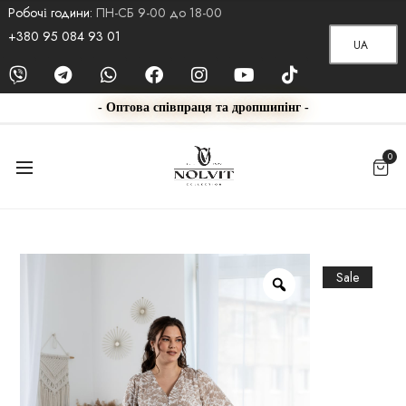
Робочі години:
ПН-СБ 9-00 до 18-00
+380 95 084 93 01
UA
- Оптова співпраця та дропшипінг -
0
Sale