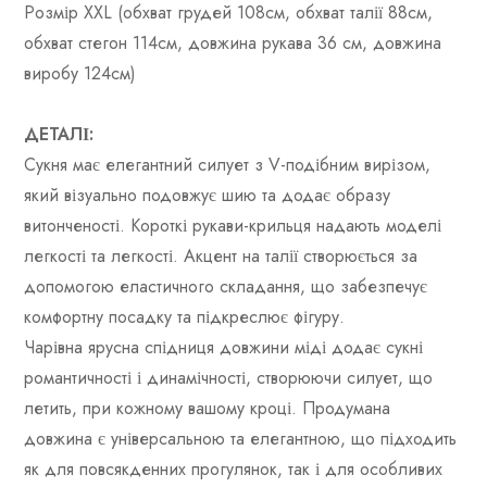
Розмір XXL (обхват грудей 108см, обхват талії 88см,
обхват стегон 114см, довжина рукава 36 см, довжина
виробу 124см)
ДЕТАЛІ:
Сукня має елегантний силует з V-подібним вирізом,
який візуально подовжує шию та додає образу
витонченості. Короткі рукави-крильця надають моделі
легкості та легкості. Акцент на талії створюється за
допомогою еластичного складання, що забезпечує
комфортну посадку та підкреслює фігуру.
Чарівна ярусна спідниця довжини міді додає сукні
романтичності і динамічності, створюючи силует, що
летить, при кожному вашому кроці. Продумана
довжина є універсальною та елегантною, що підходить
як для повсякденних прогулянок, так і для особливих