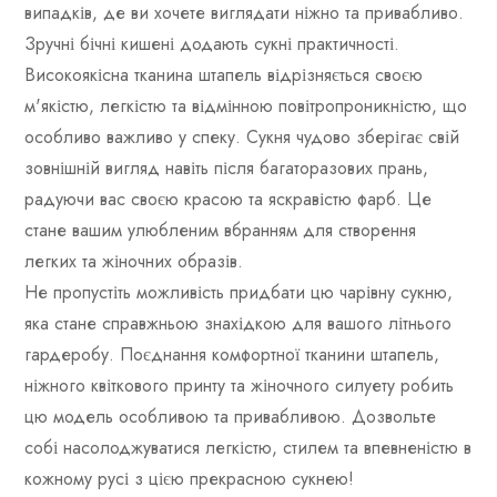
випадків, де ви хочете виглядати ніжно та привабливо.
Зручні бічні кишені додають сукні практичності.
Високоякісна тканина штапель відрізняється своєю
м'якістю, легкістю та відмінною повітропроникністю, що
особливо важливо у спеку. Сукня чудово зберігає свій
зовнішній вигляд навіть після багаторазових прань,
радуючи вас своєю красою та яскравістю фарб. Це
стане вашим улюбленим вбранням для створення
легких та жіночних образів.
Не пропустіть можливість придбати цю чарівну сукню,
яка стане справжньою знахідкою для вашого літнього
гардеробу. Поєднання комфортної тканини штапель,
ніжного квіткового принту та жіночного силуету робить
цю модель особливою та привабливою. Дозвольте
собі насолоджуватися легкістю, стилем та впевненістю в
кожному русі з цією прекрасною сукнею!