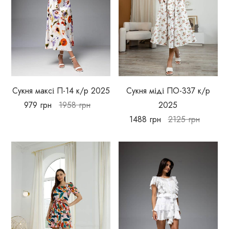
Сукня максі П-14 к/р 2025
Сукня міді ПО-337 к/р
979
грн
1958
грн
2025
1488
грн
2125
грн