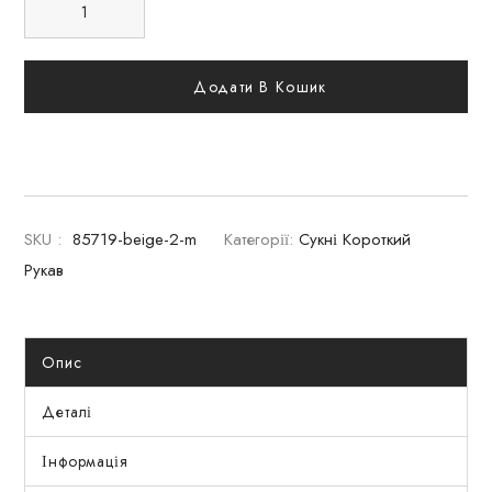
Додати В Кошик
SKU :
85719-beige-2-m
Категорії:
Сукні Короткий
Рукав
Опис
Деталі
Інформація