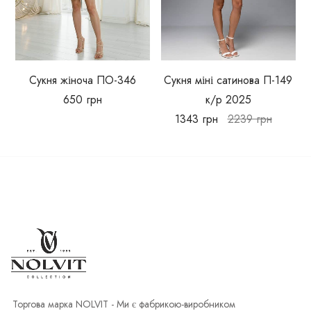
Сукня жіноча ПО-346
Сукня міні сатинова П-149
650
грн
к/р 2025
1343
грн
2239
грн
Торгова марка NOLVIT - Ми є фабрикою-виробником