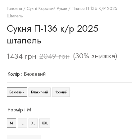
Головна
/
Сукні Короткий Рукав
/ Платье П-136 К/р 2025
Штапель
Сукня П-136 к/р 2025
штапель
(30% знижка)
1434
грн
2049
грн
Колір
: Бежевий
Бежевий
Блакитний
Чорний
Розмір
: M
M
L
XL
XXL