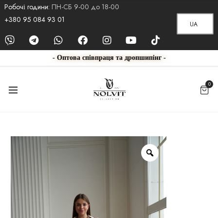
Робочі години:
ПН-СБ 9-00 до 18-00
+380 95 084 93 01
UA
- Оптова співпраця та дропшипінг -
0