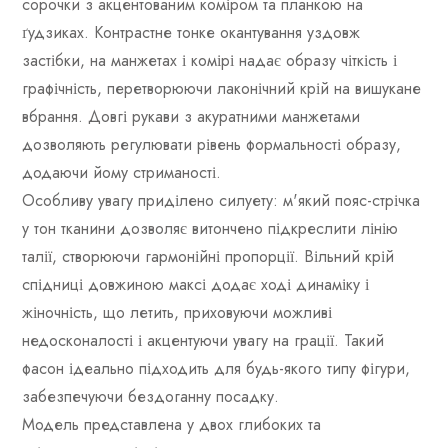
сорочки з акцентованим коміром та планкою на
ґудзиках. Контрастне тонке окантування уздовж
застібки, на манжетах і комірі надає образу чіткість і
графічність, перетворюючи лаконічний крій на вишукане
вбрання. Довгі рукави з акуратними манжетами
дозволяють регулювати рівень формальності образу,
додаючи йому стриманості.
Особливу увагу приділено силуету: м'який пояс-стрічка
у тон тканини дозволяє витончено підкреслити лінію
талії, створюючи гармонійні пропорції. Вільний крій
спідниці довжиною максі додає ході динаміку і
жіночність, що летить, приховуючи можливі
недосконалості і акцентуючи увагу на грації. Такий
фасон ідеально підходить для будь-якого типу фігури,
забезпечуючи бездоганну посадку.
Модель представлена ​​у двох глибоких та