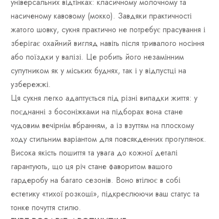
універсальних відтінках: класичному молочному та
насиченому кавовому (мокко). Завдяки практичності
жатого шовку, сукня практично не потребує прасування і
зберігає охайний вигляд навіть після тривалого носіння
або поїздки у валізі. Це робить його незамінним
супутником як у міських буднях, так і у відпустці на
узбережжі.
Ця сукня легко адаптується під різні випадки життя: у
поєднанні з босоніжками на підборах вона стане
чудовим вечірнім вбранням, а із взуттям на плоскому
ходу стильним варіантом для повсякденних прогулянок.
Висока якість пошиття та увага до кожної деталі
гарантують, що ця річ стане фаворитом вашого
гардеробу на багато сезонів. Воно втілює в собі
естетику «тихої розкоші», підкреслюючи ваш статус та
тонке почуття стилю.