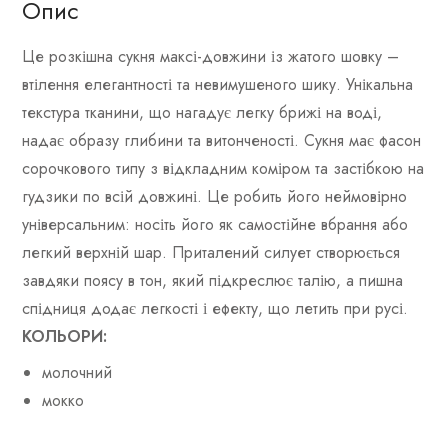
Опис
Це розкішна сукня максі-довжини із жатого шовку –
втілення елегантності та невимушеного шику. Унікальна
текстура тканини, що нагадує легку брижі на воді,
надає образу глибини та витонченості. Сукня має фасон
сорочкового типу з відкладним коміром та застібкою на
гудзики по всій довжині. Це робить його неймовірно
універсальним: носіть його як самостійне вбрання або
легкий верхній шар. Приталений силует створюється
завдяки поясу в тон, який підкреслює талію, а пишна
спідниця додає легкості і ефекту, що летить при русі.
КОЛЬОРИ:
молочний
мокко