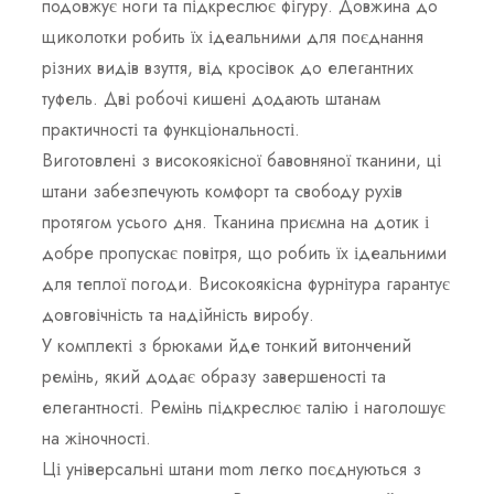
подовжує ноги та підкреслює фігуру. Довжина до
щиколотки робить їх ідеальними для поєднання
різних видів взуття, від кросівок до елегантних
туфель. Дві робочі кишені додають штанам
практичності та функціональності.
Виготовлені з високоякісної бавовняної тканини, ці
штани забезпечують комфорт та свободу рухів
протягом усього дня. Тканина приємна на дотик і
добре пропускає повітря, що робить їх ідеальними
для теплої погоди. Високоякісна фурнітура гарантує
довговічність та надійність виробу.
У комплекті з брюками йде тонкий витончений
ремінь, який додає образу завершеності та
елегантності. Ремінь підкреслює талію і наголошує
на жіночності.
Ці універсальні штани mom легко поєднуються з