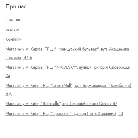
Про нас
Про нас
Відгуки
Контакти
Магазин у м. Харків, ТРЦ "Французький бульвар", вул. Академіка
Павлова, 44-Б
Магазин у м. Харків, ТРЦ "NIKOLSKY", вулиця Григорія Сковороди
2а
Магазин у м. Київ, ТРЦ "LavinaMall", вул. Берковецька (Новобіличі),
6Д
Магазин у м. Київ, "Retroville", пр. Європейського Союзу 47
Магазин в м. Київ, ТРЦ "Проспект", вулиця Гната Хоткевича, 1В