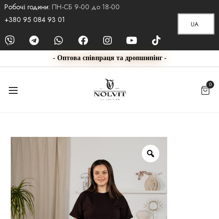
Робочі години:
ПН-СБ 9-00 до 18-00
+380 95 084 93 01
UA
- Оптова співпраця та дропшипінг -
0