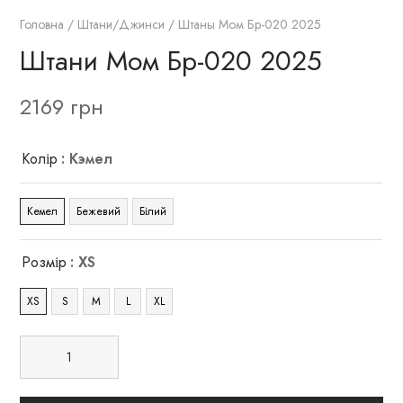
Головна
/
Штани/Джинси
/ Штаны Мом Бр-020 2025
Штани Мом Бр-020 2025
2169
грн
Колір
: Кэмел
Кемел
Бежевий
Білий
Розмір
: XS
XS
S
M
L
XL