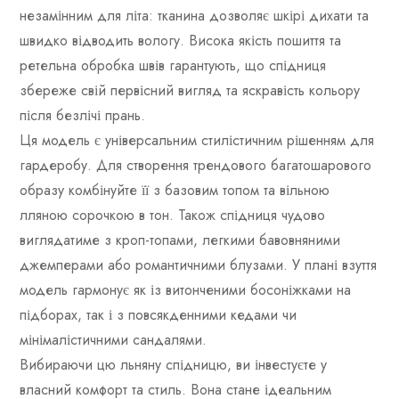
незамінним для літа: тканина дозволяє шкірі дихати та
швидко відводить вологу. Висока якість пошиття та
ретельна обробка швів гарантують, що спідниця
збереже свій первісний вигляд та яскравість кольору
після безлічі прань.
Ця модель є універсальним стилістичним рішенням для
гардеробу. Для створення трендового багатошарового
образу комбінуйте її з базовим топом та вільною
лляною сорочкою в тон. Також спідниця чудово
виглядатиме з кроп-топами, легкими бавовняними
джемперами або романтичними блузами. У плані взуття
модель гармонує як із витонченими босоніжками на
підборах, так і з повсякденними кедами чи
мінімалістичними сандалями.
Вибираючи цю льняну спідницю, ви інвестуєте у
власний комфорт та стиль. Вона стане ідеальним