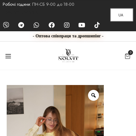
Робочі години:
ПН-СБ 9-00 до 18-00
+380 95 084 93 01
UA
- Оптова співпраця та дропшипінг -
0