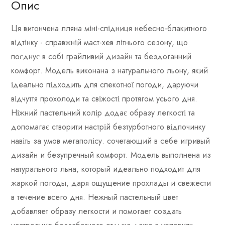
Опис
Ця витончена лляна міні-спідниця небесно-блакитного
відтінку - справжній маст-хев літнього сезону, що
поєднує в собі грайливий дизайн та бездоганний
комфорт. Модель виконана з натурального льону, який
ідеально підходить для спекотної погоди, даруючи
відчуття прохолоди та свіжості протягом усього дня.
Ніжний пастельний колір додає образу легкості та
допомагає створити настрій безтурботного відпочинку
навіть за умов мегаполісу.
сочетающий в себе игривый
дизайн и безупречный комфорт.
Модель выполнена из
натурального льна,
который идеально подходит для
жаркой погоды,
даря ощущение прохлады и свежести
в течение всего дня.
Нежный пастельный цвет
добавляет образу легкости и помогает создать