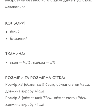
настроение беззаботного отдыха даже в условиях
мегаполиса.
КОЛЬОРИ:
білий
блакитний
ТКАНИНА:
льон – 95%, лайкра – 5%
РОЗМІРИ ТА РОЗМІРНА СІТКА:
Розмір XS (обхват талії 68см, обхват стегон 92см,
довжина виробу 41см)
Розмір S (обхват талії 72см, обхват стегон 96см,
довжина виробу 41см)