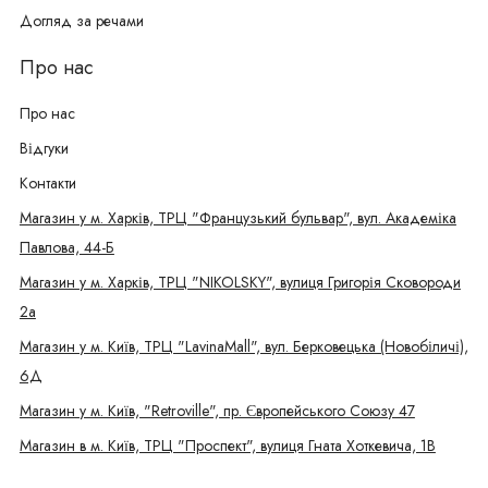
Догляд за речами
Про нас
Про нас
Відгуки
Контакти
Магазин у м. Харків, ТРЦ "Французький бульвар", вул. Академіка
Павлова, 44-Б
Магазин у м. Харків, ТРЦ "NIKOLSKY", вулиця Григорія Сковороди
2а
Магазин у м. Київ, ТРЦ "LavinaMall", вул. Берковецька (Новобіличі),
6Д
Магазин у м. Київ, "Retroville", пр. Європейського Союзу 47
Магазин в м. Київ, ТРЦ "Проспект", вулиця Гната Хоткевича, 1В