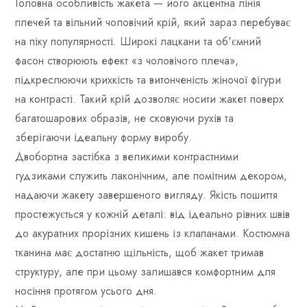
Головна особливість жакета — його акцентна лінія
плечей та вільний чоловічий крій, який зараз перебуває
на піку популярності. Широкі лацкани та об'ємний
фасон створюють ефект «з чоловічого плеча»,
підкреслюючи крихкість та витонченість жіночої фігури
на контрасті. Такий крій дозволяє носити жакет поверх
багатошарових образів, не сковуючи рухів та
зберігаючи ідеальну форму виробу.
Двобортна застібка з великими контрастними
гудзиками служить лаконічним, але помітним декором,
надаючи жакету завершеного вигляду. Якість пошиття
простежується у кожній деталі: від ідеально рівних швів
до акуратних прорізних кишень із клапанами. Костюмна
тканина має достатню щільність, щоб жакет тримав
структуру, але при цьому залишався комфортним для
носіння протягом усього дня.