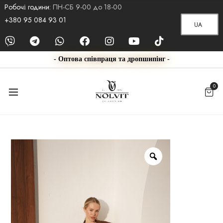
Робочі години:
ПН-СБ 9-00 до 18-00
+380 95 084 93 01
UA
- Оптова співпраця та дропшипінг -
0