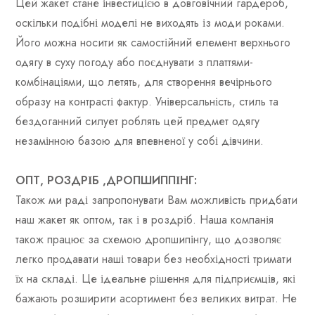
Цей жакет стане інвестицією в довговічний гардероб,
оскільки подібні моделі не виходять із моди роками.
Його можна носити як самостійний елемент верхнього
одягу в суху погоду або поєднувати з платтями-
комбінаціями, що летять, для створення вечірнього
образу на контрасті фактур. Універсальність, стиль та
бездоганний силует роблять цей предмет одягу
незамінною базою для впевненої у собі дівчини.
ОПТ, РОЗДРІБ ,ДРОПШИППІНГ:
Також ми раді запропонувати Вам можливість придбати
наш жакет як оптом, так і в роздріб. Наша компанія
також працює за схемою дропшипінгу, що дозволяє
легко продавати наші товари без необхідності тримати
їх на складі. Це ідеальне рішення для підприємців, які
бажають розширити асортимент без великих витрат. Не