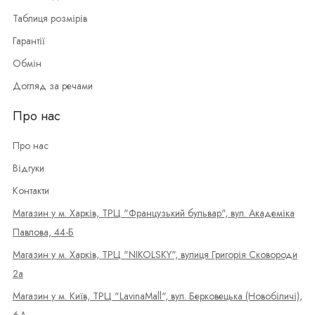
Таблиця розмірів
Гарантії
Обмін
Догляд за речами
Про нас
Про нас
Відгуки
Контакти
Магазин у м. Харків, ТРЦ "Французький бульвар", вул. Академіка
Павлова, 44-Б
Магазин у м. Харків, ТРЦ "NIKOLSKY", вулиця Григорія Сковороди
2а
Магазин у м. Київ, ТРЦ "LavinaMall", вул. Берковецька (Новобіличі),
6Д