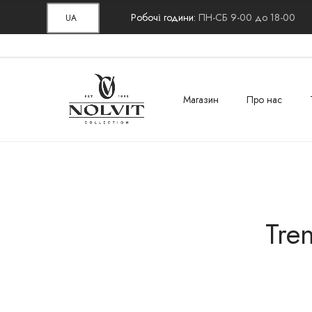
Робочі години:
ПН-СБ 9-00 до 18-00
UA
Магазин
Про нас
Tre