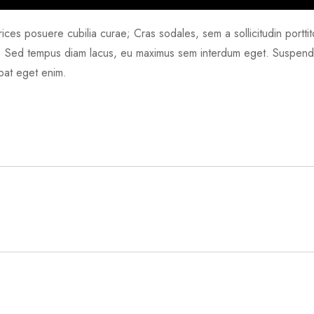
rices posuere cubilia curae; Cras sodales, sem a sollicitudin porttito
 a. Sed tempus diam lacus, eu maximus sem interdum eget. Suspendis
tpat eget enim.