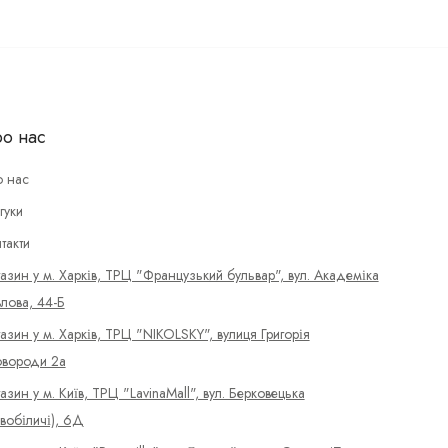
о нас
 нас
гуки
такти
азин у м. Харків, ТРЦ "Французький бульвар", вул. Академіка
лова, 44-Б
азин у м. Харків, ТРЦ "NIKOLSKY", вулиця Григорія
вороди 2а
азин у м. Київ, ТРЦ "LavinaMall", вул. Берковецька
вобіличі), 6Д