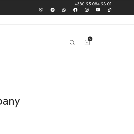
+380 95 084 93 01
0
pany