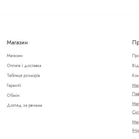
Магазин
Пр
Магазин
Про
Оплата і доставка
Від
Таблиця розмірів
Кон
Гарантії
Маг
Пав
Обмін
Маг
Догляд за речами
Ско
Маг
(Но