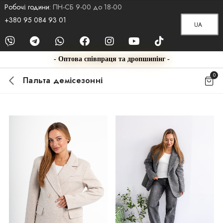
Робочі години:
ПН-СБ 9-00 до 18-00
+380 95 084 93 01
UA
- Оптова співпраця та дропшипінг -
0
Пальта демісезонні