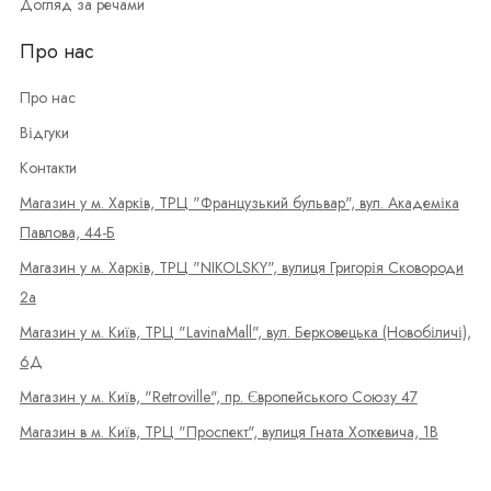
Догляд за речами
Про нас
Про нас
Відгуки
Контакти
Магазин у м. Харків, ТРЦ "Французький бульвар", вул. Академіка
Павлова, 44-Б
Магазин у м. Харків, ТРЦ "NIKOLSKY", вулиця Григорія Сковороди
2а
Магазин у м. Київ, ТРЦ "LavinaMall", вул. Берковецька (Новобіличі),
6Д
Магазин у м. Київ, "Retroville", пр. Європейського Союзу 47
Магазин в м. Київ, ТРЦ "Проспект", вулиця Гната Хоткевича, 1В