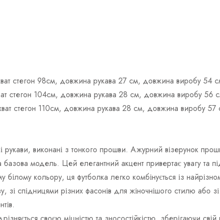
бхват стегон 98см, довжина рукава 27 см, довжина виробу 54 с
хват стегон 104см, довжина рукава 28 см, довжина виробу 56 с
бхват стегон 110см, довжина рукава 28 см, довжина виробу 57 
 рукави, виконані з тонкого прошви. Ажурний візерунок прошв
на базова модель. Цей елегантний акцент привертає увагу та п
у білому кольору, ця футболка легко комбінується із найрізно
 зі спідницями різних фасонів для жіночнішого стилю або зі
тів.
ідрізняється своєю міцністю та зносостійкістю, зберігаючи свій