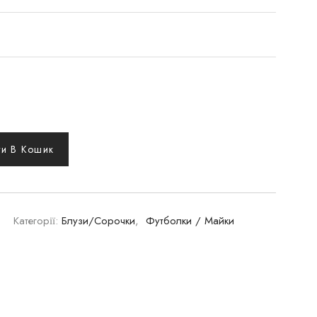
и В Кошик
Категорії:
Блузи/Сорочки
,
Футболки / Майки