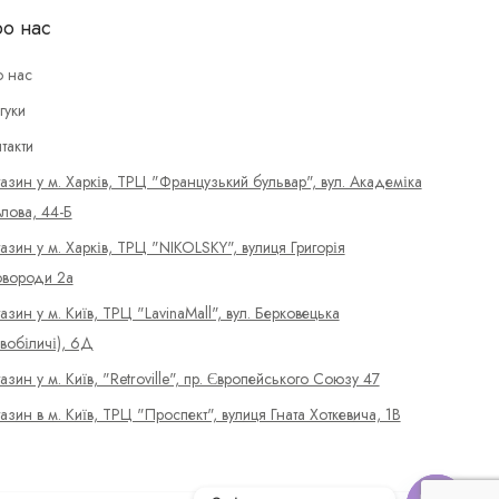
о нас
 нас
гуки
такти
азин у м. Харків, ТРЦ "Французький бульвар", вул. Академіка
лова, 44-Б
азин у м. Харків, ТРЦ "NIKOLSKY", вулиця Григорія
вороди 2а
азин у м. Київ, ТРЦ "LavinaMall", вул. Берковецька
вобіличі), 6Д
азин у м. Київ, "Retroville", пр. Європейського Союзу 47
азин в м. Київ, ТРЦ "Проспект", вулиця Гната Хоткевича, 1В