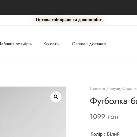
- Оптова співпраця та дропшипінг -
Таблиця розмірів
Контакти
Оплата і доставка
Головна
/
Блузи/Сорочк
Футболка б
1099
грн
Колір
: Білий