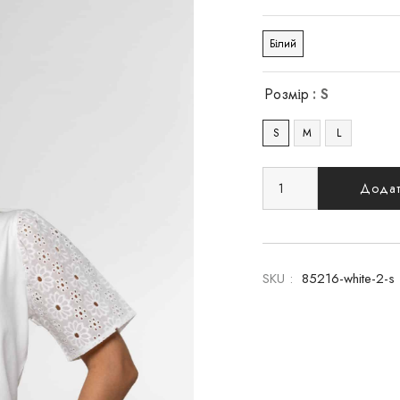
Білий
Розмір
: S
S
M
L
Додат
SKU :
85216-white-2-s