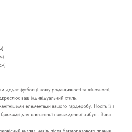
м)
м)
см)
и додає футболці нотку романтичності та жіночності,
ідкреслює ваш індивідуальний стиль.
манітнішими елементами вашого гардеробу. Носіть її з
 брюками для елегантної повсякденної цибулі. Вона
 первісний вигляд навіть після багаторазового прання.