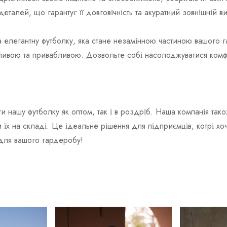
алей, що гарантує її довговічність та акуратний зовнішній виг
а елегантну футболку, яка стане незамінною частиною вашого 
ливою та привабливою. Дозвольте собі насолоджуватися комф
и нашу футболку як оптом, так і в роздріб. Наша компанія т
 їх на складі. Це ідеальне рішення для підприємців, котрі хо
 для вашого гардеробу!