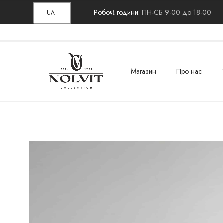
Робочі години:
ПН-СБ 9-00 до 18-00
UA
Магазин
Про нас