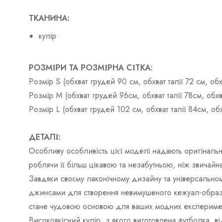
ТКАНИНА:
кулір
РОЗМІРИ ТА РОЗМІРНА СІТКА:
Розмір S (обхват грудей 90 см, обхват талії 72 см, о
Розмір М (обхват грудей 96см, обхват талії 78см, об
Розмір L (обхват грудей 102 см, обхват талії 84см, о
ДЕТАЛІ:
Особливу особливість цієї моделі надають оригінальні
роблячи її більш цікавою та незабутньою, ніж звичай
Завдяки своєму лаконічному дизайну та універсальном
джинсами для створення невимушеного кежуал-образу,
стане чудовою основою для ваших модних експеримен
Високоякісний кулір, з якого виготовлена ​​футболка, в