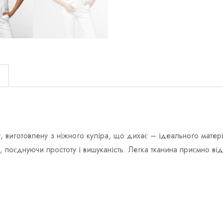
)
у, виготовлену з ніжного куліра, що дихає – ідеального мате
поєднуючи простоту і вишуканість. Легка тканина приємно відч