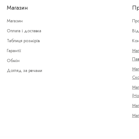
Магазин
Пр
Магазин
Про
Оплата і доставка
Від
Таблиця розмірів
Кон
Гарантії
Маг
Пав
Обмін
Маг
Догляд за речами
Ско
Маг
(Но
Маг
Маг