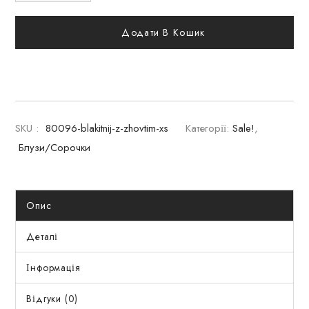
Додати В Кошик
SKU :
80096-blakitnij-z-zhovtim-xs
Категорії:
Sale!
,
Блузи/Сорочки
Опис
Деталі
Інформація
Відгуки (0)