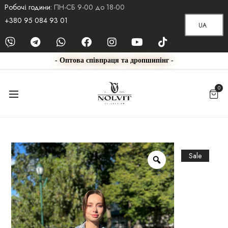
Робочі години:
ПН-СБ 9-00 до 18-00
+380 95 084 93 01
UA
- Оптова співпраця та дропшипінг -
0
Sale