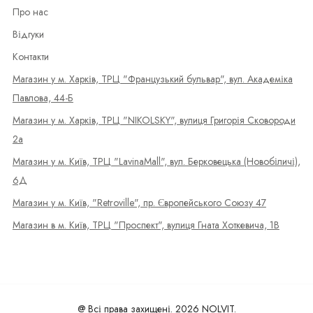
Про нас
Відгуки
Контакти
Магазин у м. Харків, ТРЦ "Французький бульвар", вул. Академіка
Павлова, 44-Б
Магазин у м. Харків, ТРЦ "NIKOLSKY", вулиця Григорія Сковороди
2а
Магазин у м. Київ, ТРЦ "LavinaMall", вул. Берковецька (Новобіличі),
6Д
Магазин у м. Київ, "Retroville", пр. Європейського Союзу 47
Магазин в м. Київ, ТРЦ "Проспект", вулиця Гната Хоткевича, 1В
@ Всі права захищені. 2026 NOLVIT.