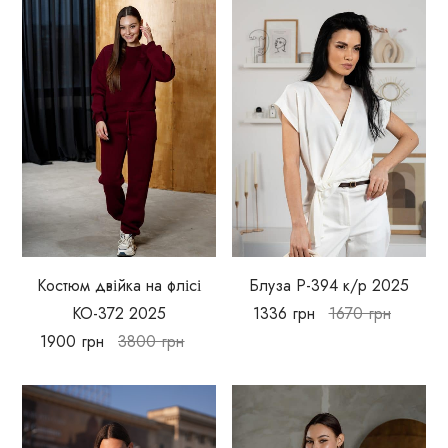
Костюм двійка на флісі
Блуза Р-394 к/р 2025
КО-372 2025
1336
грн
1670
грн
1900
грн
3800
грн