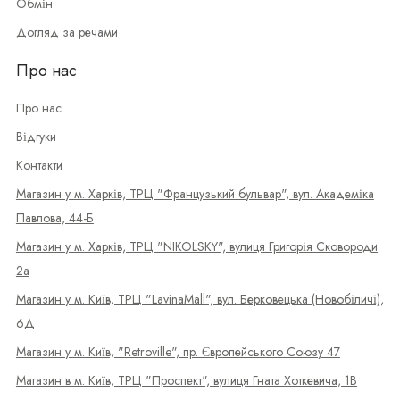
Обмін
Догляд за речами
Про нас
Про нас
Відгуки
Контакти
Магазин у м. Харків, ТРЦ "Французький бульвар", вул. Академіка
Павлова, 44-Б
Магазин у м. Харків, ТРЦ "NIKOLSKY", вулиця Григорія Сковороди
2а
Магазин у м. Київ, ТРЦ "LavinaMall", вул. Берковецька (Новобіличі),
6Д
Магазин у м. Київ, "Retroville", пр. Європейського Союзу 47
Магазин в м. Київ, ТРЦ "Проспект", вулиця Гната Хоткевича, 1В