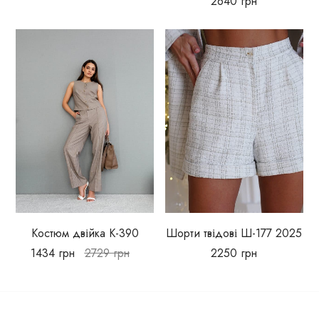
2640
грн
Костюм двійка К-390
Шорти твідові Ш-177 2025
1434
грн
2729
грн
2250
грн