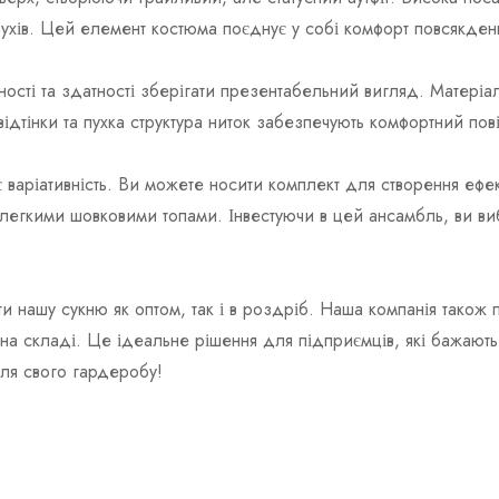
рухів. Цей елемент костюма поєднує у собі комфорт повсякденн
ності та здатності зберігати презентабельний вигляд. Матеріал
ідтінки та пухка структура ниток забезпечують комфортний по
є варіативність. Ви можете носити комплект для створення еф
гкими шовковими топами. Інвестуючи в цей ансамбль, ви виб
и нашу сукню як оптом, так і в роздріб. Наша компанія тако
х на складі. Це ідеальне рішення для підприємців, які бажают
для свого гардеробу!