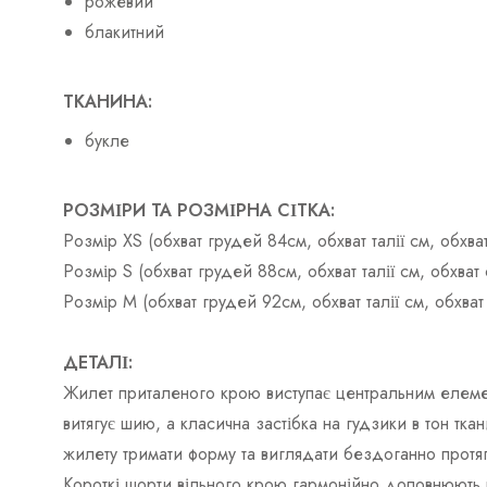
рожевий
блакитний
ТКАНИНА:
букле
РОЗМІРИ ТА РОЗМІРНА СІТКА:
Розмір ХS (обхват грудей 84см, обхват талії см, обх
Розмір S (обхват грудей 88см, обхват талії см, обхва
Розмір М (обхват грудей 92см, обхват талії см, обхв
ДЕТАЛІ:
Жилет приталеного крою виступає центральним елеме
витягує шию, а класична застібка на гудзики в тон тк
жилету тримати форму та виглядати бездоганно протя
Короткі шорти вільного крою гармонійно доповнюють ве