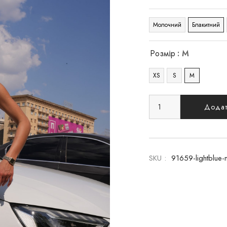
Молочний
Блакитний
Розмір
: M
XS
S
M
Додат
SKU :
91659-lightblue-