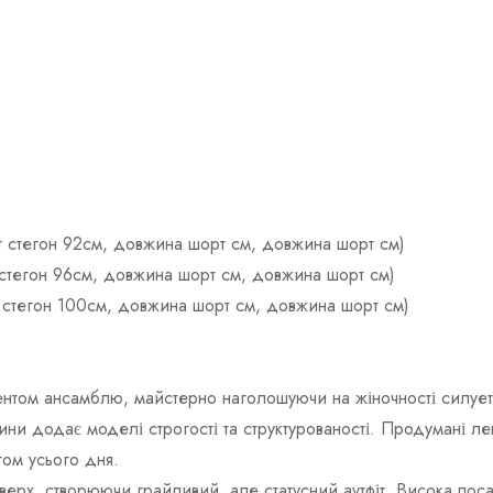
ват стегон 92см, довжина шорт см, довжина шорт см)
т стегон 96см, довжина шорт см, довжина шорт см)
ат стегон 100см, довжина шорт см, довжина шорт см)
нтом ансамблю, майстерно наголошуючи на жіночності силуету
анини додає моделі строгості та структурованості. Продумані
гом усього дня.
рх, створюючи грайливий, але статусний аутфіт. Висока посадк