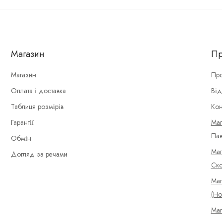
Магазин
Пр
Магазин
Про
Оплата і доставка
Від
Таблиця розмірів
Кон
Гарантії
Маг
Пав
Обмін
Маг
Догляд за речами
Ско
Маг
(Но
Маг