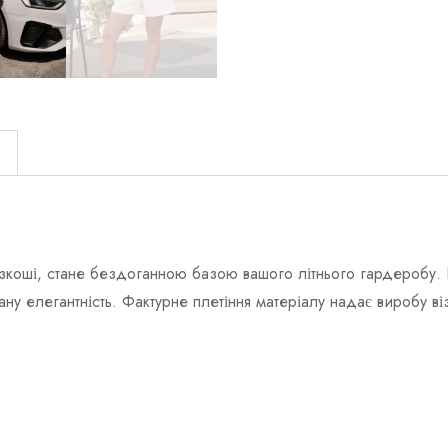
)
озкоші, стане бездоганною базою вашого літнього гардеробу.
ану елегантність. Фактурне плетіння матеріалу надає виробу в