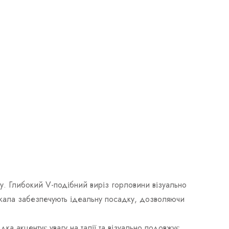
. Глибокий V-подібний виріз горловини візуально
 лекала забезпечують ідеальну посадку, дозволяючи
а акцентує увагу на талії та візуально подовжує