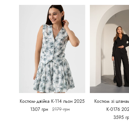
Костюм-двійка К-114 льон 2025
Костюм зі штана
1307
грн
2179
грн
К-0176 202
3595
г