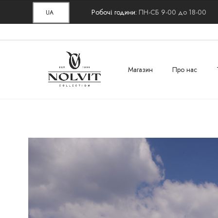
Робочі години:
ПН-СБ 9-00 до 18-00
UA
Магазин
Про нас