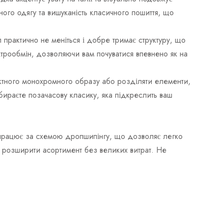
ого одягу та вишуканість класичного пошиття, що
 практично не меніться і добре тримає структуру, що
вітрообмін, дозволяючи вам почуватися впевнено як на
ектного монохромного образу або розділяти елементи,
ираєте позачасову класику, яка підкреслить ваш
ж працює за схемою дропшипінгу, що дозволяє легко
ь розширити асортимент без великих витрат. Не