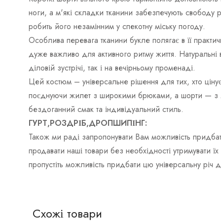
ноги, а м'які складки тканини забезпечують свободу 
робить його незамінним у спекотну міську погоду.
Особлива перевага тканини букле полягає в її практич
дуже важливо для активного ритму життя. Натуральні в
діловій зустрічі, так і на вечірньому променаді.
Цей костюм – універсальне рішення для тих, хто ціну
поєднуючи жилет з широкими брюками, а шорти — з ле
бездоганний смак та індивідуальний стиль.
ГУРТ,РОЗДРІБ,ДРОПШИПІНГ:
Також ми раді запропонувати Вам можливість придбат
продавати наші товари без необхідності утримувати ї
пропустіть можливість придбати цю універсальну річ 
Схожі товари