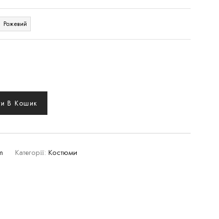
Рожевий
и В Кошик
m
Категорії:
Костюми