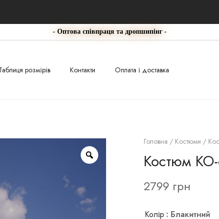
- Оптова співпраця та дропшипінг -
Таблиця розмірів
Контакти
Оплата і доставка
Головна
/
Костюми
/ Ко
Костюм КО
2799
грн
Колір
: Блакитний