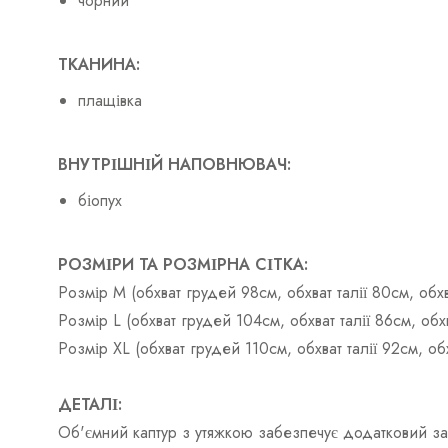
чорний
ТКАНИНА:
плащівка
ВНУТРІШНІЙ НАПОВНЮВАЧ:
біопух
РОЗМІРИ ТА РОЗМІРНА СІТКА:
Розмір M (обхват грудей 98см, обхват талії 80см, об
Розмір L (обхват грудей 104см, обхват талії 86см, об
Розмір XL (обхват грудей 110см, обхват талії 92см, 
ДЕТАЛІ:
Об'ємний каптур з утяжкою забезпечує додатковий зах