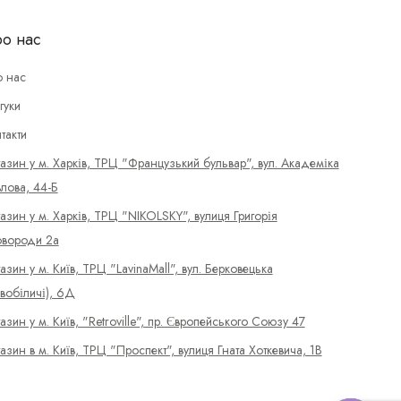
о нас
 нас
гуки
такти
азин у м. Харків, ТРЦ "Французький бульвар", вул. Академіка
лова, 44-Б
азин у м. Харків, ТРЦ "NIKOLSKY", вулиця Григорія
вороди 2а
азин у м. Київ, ТРЦ "LavinaMall", вул. Берковецька
вобіличі), 6Д
азин у м. Київ, "Retroville", пр. Європейського Союзу 47
азин в м. Київ, ТРЦ "Проспект", вулиця Гната Хоткевича, 1В