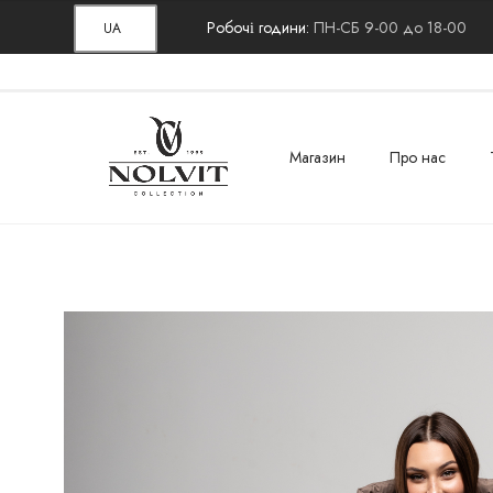
Робочі години:
ПН-СБ 9-00 до 18-00
UA
Магазин
Про нас