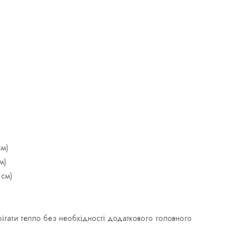
см)
м)
 см)
рігати тепло без необхідності додаткового головного