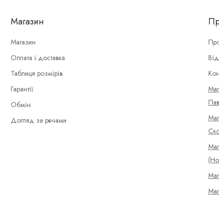
Магазин
Пр
Магазин
Про
Оплата і доставка
Від
Таблиця розмірів
Кон
Гарантії
Маг
Пав
Обмін
Маг
Догляд за речами
Ско
Маг
(Но
Маг
Маг