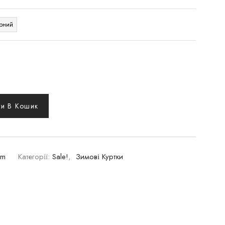
рний
и В Кошик
-m
Категорії:
Sale!
,
Зимові Куртки