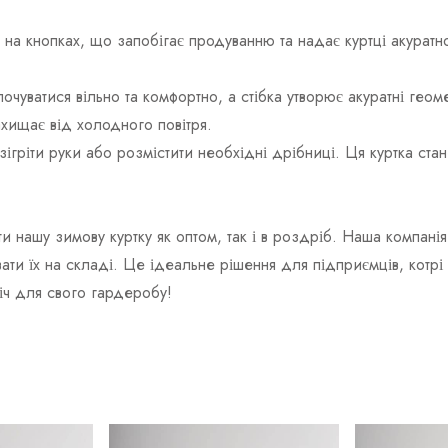
на кнопках, що запобігає продуванню та надає куртці акуратно
чуватися вільно та комфортно, а стібка утворює акуратні геом
ахищає від холодного повітря.
 зігріти руки або розмістити необхідні дрібниці. Ця куртка с
и нашу зимову куртку як оптом, так і в роздріб. Наша компан
ати їх на складі. Це ідеальне рішення для підприємців, котрі
іч для свого гардеробу!