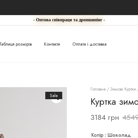
- Оптова співпраця та дропшипінг -
Таблиця розмірів
Контакти
Оплата і доставка
Головна
/
Зимові Куртки
/
Sale
Куртка зим
3184
грн
454
Колір
: Шоколад