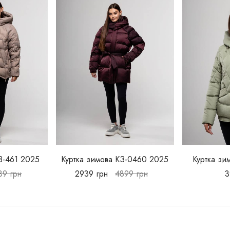
З-461 2025
Куртка зимова КЗ-0460 2025
Куртка зи
89
грн
2939
грн
4899
грн
3