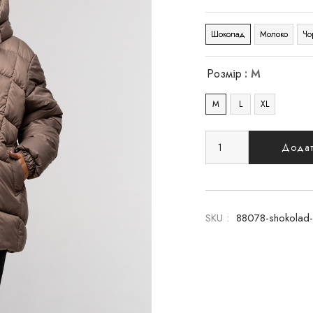
Шоколад
Молоко
Чо
Розмір
: M
M
L
XL
Додат
SKU :
88078-shokolad