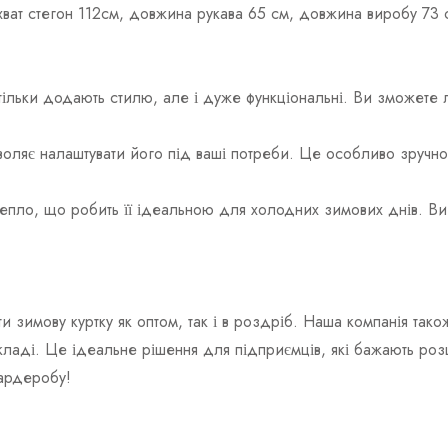
бхват стегон 112см, довжина рукава 65 см, довжина виробу 73 
ьки додають стилю, але і дуже функціональні. Ви зможете лег
оляє налаштувати його під ваші потреби. Це особливо зручно
тепло, що робить її ідеальною для холодних зимових днів. Ви 
и зимову куртку як оптом, так і в роздріб. Наша компанія та
складі. Це ідеальне рішення для підприємців, які бажають роз
гардеробу!