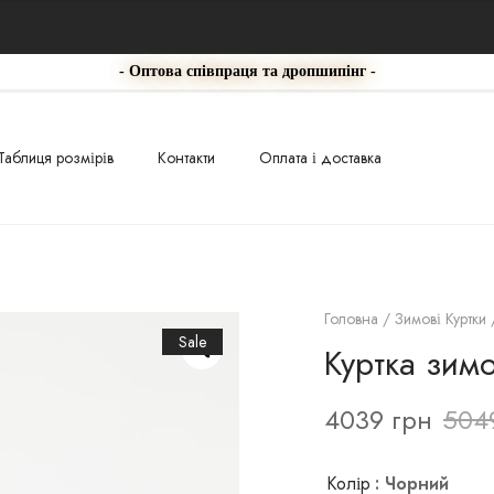
- Оптова співпраця та дропшипінг -
Таблиця розмірів
Контакти
Оплата і доставка
Головна
/
Зимові Куртки
/
Sale
Куртка зим
4039
грн
504
Колір
: Чорний