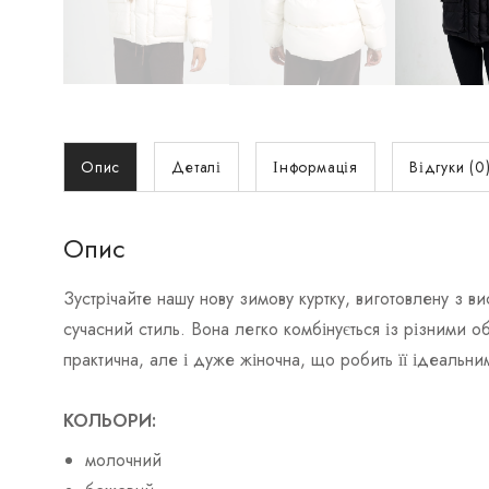
Опис
Деталі
Інформація
Відгуки (0
Опис
Зустрічайте нашу нову зимову куртку, виготовлену з в
сучасний стиль. Вона легко комбінується із різними о
практична, але і дуже жіночна, що робить її ідеальн
КОЛЬОРИ:
молочний