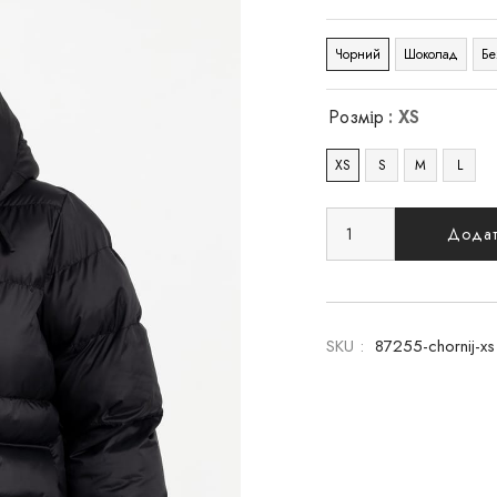
Чорний
Шоколад
Бе
Розмір
: XS
XS
S
M
L
Додат
SKU :
87255-chornij-xs