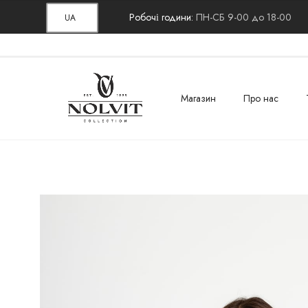
Робочі години:
ПН-СБ 9-00 до 18-00
UA
Магазин
Про нас