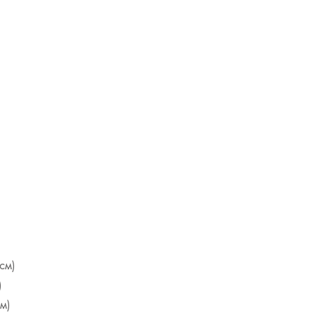
см)
)
м)