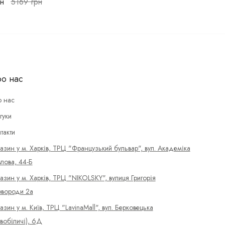
н
5169
грн
о нас
 нас
гуки
такти
азин у м. Харків, ТРЦ "Французький бульвар", вул. Академіка
лова, 44-Б
азин у м. Харків, ТРЦ "NIKOLSKY", вулиця Григорія
вороди 2а
азин у м. Київ, ТРЦ "LavinaMall", вул. Берковецька
вобіличі), 6Д