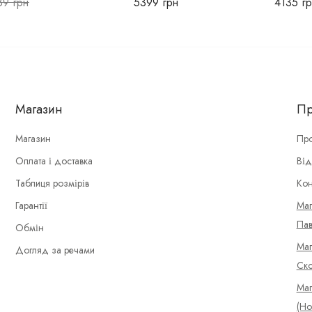
89
грн
5399
грн
4135
гр
Магазин
Пр
Магазин
Про
Оплата і доставка
Від
Таблиця розмірів
Кон
Гарантії
Маг
Пав
Обмін
Маг
Догляд за речами
Ско
Маг
(Но