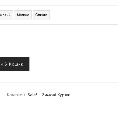
жевий
Молоко
Оливка
и В Кошик
Категорії:
Sale!
,
Зимові Куртки