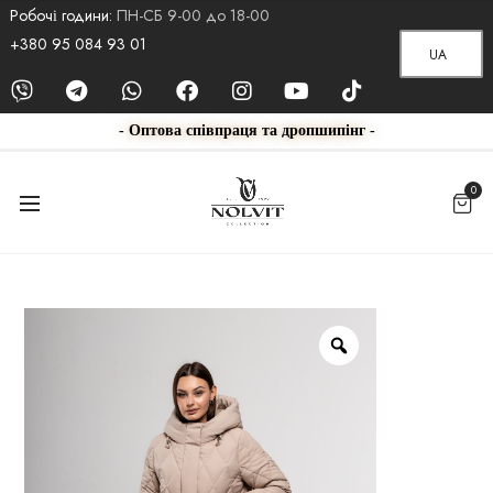
Робочі години:
ПН-СБ 9-00 до 18-00
+380 95 084 93 01
UA
- Оптова співпраця та дропшипінг -
0