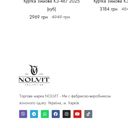
Куртка зимова КЗ-467 2025
Куртка зимова К
(куб)
3184
грн
45
2969
грн
4949
грн
Торгова марка NOLVIT - Ми є фабрикою-виробником
жіночого одягу. Україна, м. Харків