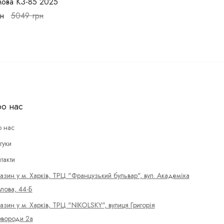
мова КЗ-85 2025
н
5049
грн
о нас
 нас
гуки
такти
азин у м. Харків, ТРЦ "Французький бульвар", вул. Академіка
лова, 44-Б
азин у м. Харків, ТРЦ "NIKOLSKY", вулиця Григорія
вороди 2а