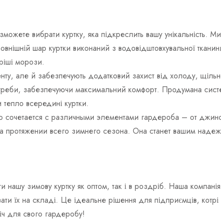
зможете вибрати куртку, яка підкреслить вашу унікальність. Ми
Зовнішній шар куртки виконаний з водовідштовхувальної тканини
ріші морози.
нту, але й забезпечують додатковий захист від холоду, щіль
отреби, забезпечуючи максимальний комфорт. Продумана систе
 тепло всередині куртки.
о сочетается с различными элементами гардероба – от джинсо
ь на протяжении всего зимнего сезона. Она станет вашим наде
и нашу зимову куртку як оптом, так і в роздріб. Наша компан
ати їх на складі. Це ідеальне рішення для підприємців, котрі
іч для свого гардеробу!