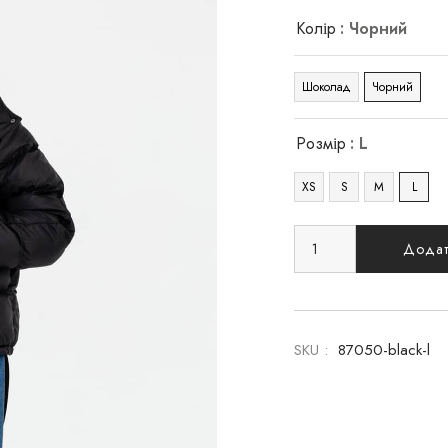
Колір
: Чорний
Шоколад
Чорний
Розмір
: L
XS
S
M
L
Додат
SKU :
87050-black-l