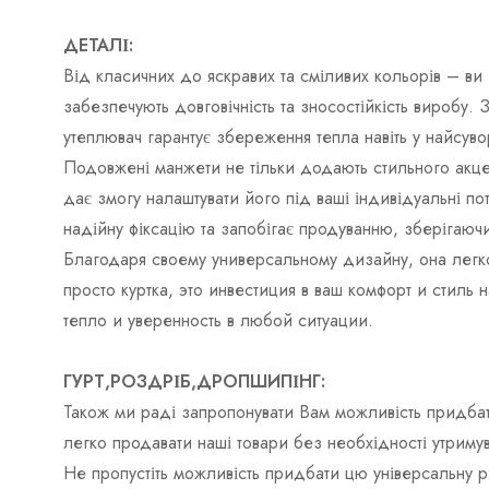
ДЕТАЛІ:
Від класичних до яскравих та сміливих кольорів – ви 
забезпечують довговічність та зносостійкість виробу. 
утеплювач гарантує збереження тепла навіть у найсуво
Подовжені манжети не тільки додають стильного акце
дає змогу налаштувати його під ваші індивідуальні п
надійну фіксацію та запобігає продуванню, зберігаючи
Благодаря своему универсальному дизайну, она легк
просто куртка, это инвестиция в ваш комфорт и стил
тепло и уверенность в любой ситуации.
ГУРТ,РОЗДРІБ,ДРОПШИПІНГ:
Також ми раді запропонувати Вам можливість придбат
легко продавати наші товари без необхідності утримув
Не пропустіть можливість придбати цю універсальну р