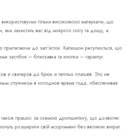
 використовуємо тільки високоякісні матеріали, що
, яка захистить вас від мокрого снігу та дощу, а
но прилягаючи до зап'ясток. Капюшон регулюється, що
ма застібок – блискавка та кнопки – гарантує
в и свитеров до брюк и теплых платьев. Это не
жным спутником в холодное время года, обеспечивая
ія також працює за схемою дропшипінгу, що дозволяє
 хочуть розширити свій асортимент без великих витрат.