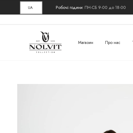
Робочі години:
ПН-СБ 9-00 до 18-00
UA
Магазин
Про нас