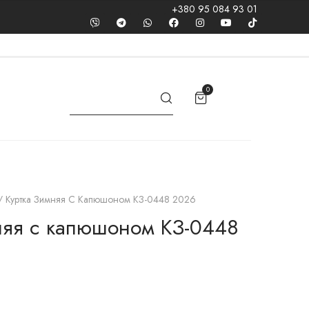
+380 95 084 93 01
0
/ Куртка Зимняя С Капюшоном КЗ-0448 2026
няя с капюшоном КЗ-0448