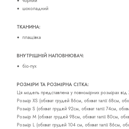
чорний
шоколадний
ТКАНИНА:
плащівка
ВНУТРІШНІЙ НАПОВНЮВАЧ:
біо-пух
РОЗМІРИ ТА РОЗМІРНА СІТКА:
Ця модель представлена у повномірних розмірах від 
Розмір ХS (обхват грудей 86см, обхват талії 68см, о
Розмір S (обхват грудей 92см, обхват талії 74см, об
Розмір М (обхват грудей 98см, обхват талії 80см, об
Розмір L (обхват грудей 104 см, обхват талії 86см, о