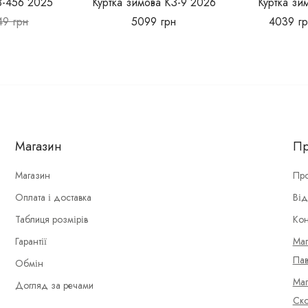
З-456 2025
Куртка зимова КЗ-9 2026
Куртка зи
49
грн
5099
грн
4039
гр
Магазин
Пр
Магазин
Про
Оплата і доставка
Від
Таблиця розмірів
Кон
Гарантії
Маг
Пав
Обмін
Маг
Догляд за речами
Ско