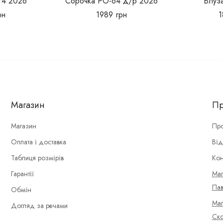
74 2026
Сорочка РО-64 д/р 2026
Блуз
рн
1989
грн
Магазин
Пр
Магазин
Про
Оплата і доставка
Від
Таблиця розмірів
Кон
Гарантії
Маг
Пав
Обмін
Маг
Догляд за речами
Ско