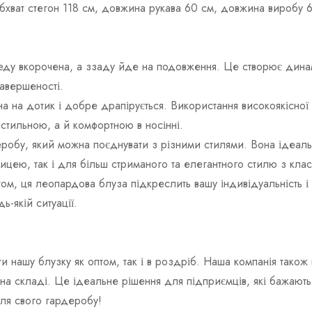
 обхват стегон 118 см, довжина рукава 60 см, довжина виробу 
ду вкорочена, а ззаду йде на подовження. Це створює динам
завершеності.
на на дотик і добре драпірується. Використання високоякісної ф
 стильною, а й комфортною в носінні.
обу, який можна поєднувати з різними стилями. Вона ідеальн
ицею, так і для більш стриманого та елегантного стилю з кл
том, ця леопардова блуза підкреслить вашу індивідуальність і
ь-якій ситуації.
и нашу блузку як оптом, так і в роздріб. Наша компанія так
х на складі. Це ідеальне рішення для підприємців, які бажают
для свого гардеробу!