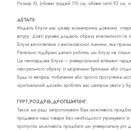
Розмір XL (обхват грудей 110 см, обхват талії 92 см,
ДЕТАЛІ:
Модель блузи має цікаву асиметричну довжину: спере
фігуру. Довгі рукави додають образу елегантності та 
Блуза виготовлена ​​з високоякісної тканини, яка приєм
Ретельно підібрані деталі роблять цю блузу не тільки
Ця леопардова блуза – універсальний елемент гардер
сексуального образу зі шкіряними брюками або спідн
Будь то вечірка, побачення або просто прогулянка міс
оригінальний дизайн зроблять вас центром уваги у буд
ГУРТ,РОЗДРІБ,ДРОПШИПІНГ:
Також ми раді запропонувати Вам можливість придбат
продавати наші товари без необхідності утримувати ї
пропустіть можливість придбати цю універсальну річ 