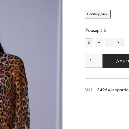
Леопардовий
Розмір
: S
S
M
L
XL
Додат
SKU :
84264-leopardov