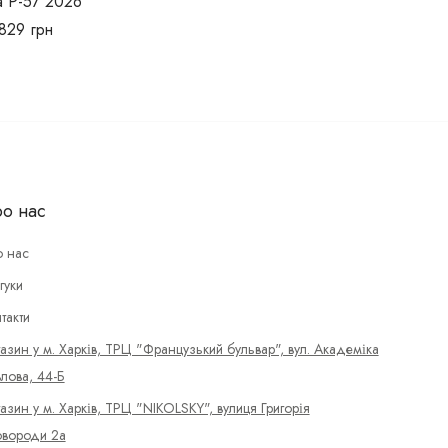
а Р-57 2026
1829
грн
о нас
 нас
гуки
такти
азин у м. Харків, ТРЦ "Французький бульвар", вул. Академіка
лова, 44-Б
азин у м. Харків, ТРЦ "NIKOLSKY", вулиця Григорія
вороди 2а