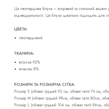
Ця леопардова блуза – яскравий та стильний акцент 
індивідуальності. Ця блуза ідеально підходить для с
ЦВЕТА:
леопардовий
ТКАНИНА:
віскоза 92%
еластан 8%
РОЗМІРИ ТА РОЗМІРНА СІТКА:
Розмір S (обхват грудей 92 см, обхват талії 74 см, о
Розмір М (обхват грудей 98см, обхват талії 80см, об
Розмір L (обхват грудей 104 см, обхват талії 86см, о