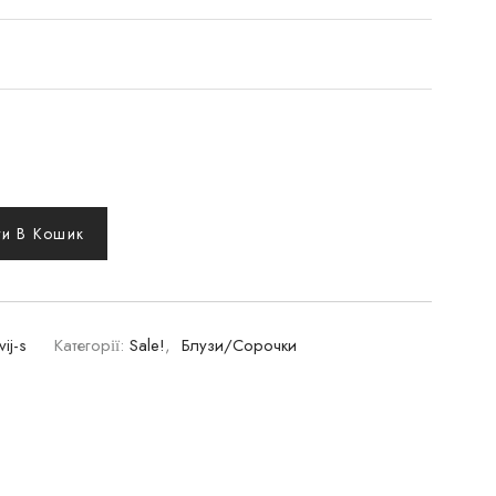
и В Кошик
ij-s
Категорії:
Sale!
,
Блузи/Сорочки