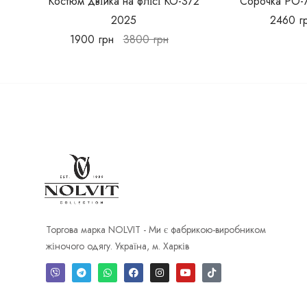
Костюм двійка на флісі КО-372
Сорочка РО-
2025
2460
г
1900
грн
3800
грн
Торгова марка NOLVIT - Ми є фабрикою-виробником
жіночого одягу. Україна, м. Харків