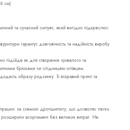
66 см)
ічний та сучасний силует, який вигідно підкреслює
урнітури гарантує довговічність та надійність виробу.
о підійде як для створення зухвалого та
асичними брюками чи спідницею-олівцем.
 додасть образу родзинку. Її яскравий принт та
ож працює за схемою дропшипінгу, що дозволяє легко
ь розширити асортимент без великих витрат. Не