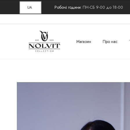
Робочі години:
ПН-СБ 9-00 до 18-00
UA
Магазин
Про нас