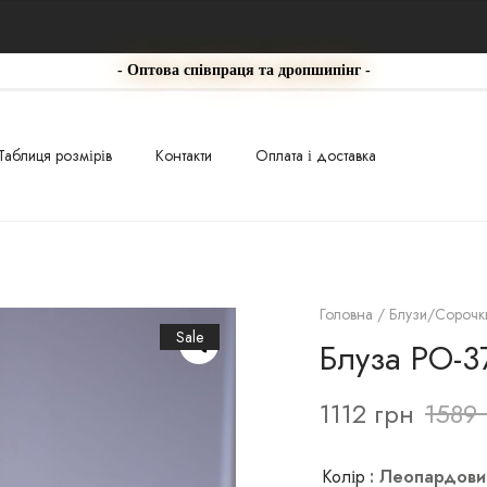
- Оптова співпраця та дропшипінг -
Таблиця розмірів
Контакти
Оплата і доставка
Головна
/
Блузи/Сорочк
Sale
Блуза РО-3
1112
грн
1589
Колір
: Леопардови