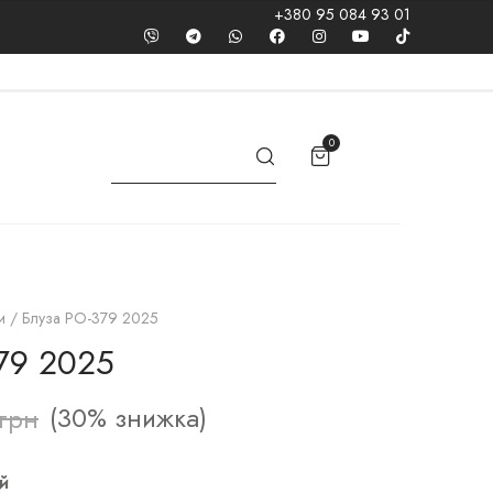
+380 95 084 93 01
0
и
/ Блуза РО-379 2025
79 2025
(30% знижка)
грн
й