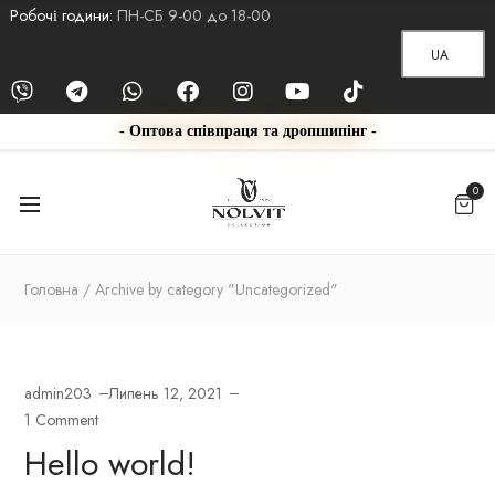
Робочі години:
ПН-СБ 9-00 до 18-00
+380 95 084 93 01
UA
- Оптова співпраця та дропшипінг -
0
Головна
Archive by category "Uncategorized"
admin203
Липень 12, 2021
1 Comment
Hello world!