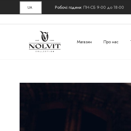
Робочі години:
ПН-СБ 9-00 до 18-00
UA
Магазин
Про нас