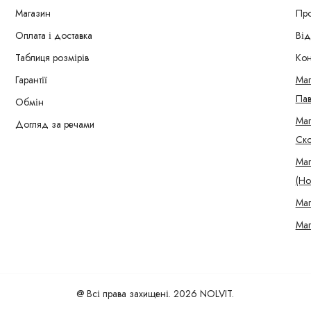
Магазин
Про
Оплата і доставка
Від
Таблиця розмірів
Кон
Гарантії
Маг
Пав
Обмін
Маг
Догляд за речами
Ско
Маг
(Но
Маг
Маг
@ Всі права захищені. 2026 NOLVIT.