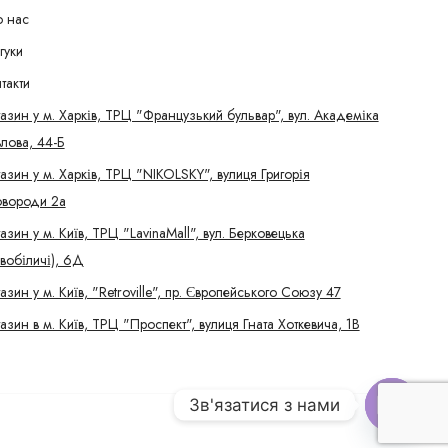
 нас
гуки
такти
азин у м. Харків, ТРЦ "Французький бульвар", вул. Академіка
лова, 44-Б
азин у м. Харків, ТРЦ "NIKOLSKY", вулиця Григорія
вороди 2а
азин у м. Київ, ТРЦ "LavinaMall", вул. Берковецька
вобіличі), 6Д
азин у м. Київ, "Retroville", пр. Європейського Союзу 47
азин в м. Київ, ТРЦ "Проспект", вулиця Гната Хоткевича, 1В
Зв'язатися з нами
Open c