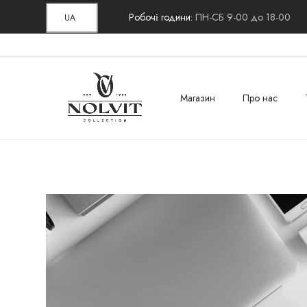
Робочі години:
ПН-СБ 9-00 до 18-00
UA
Магазин
Про нас