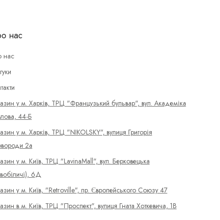
о нас
 нас
гуки
такти
азин у м. Харків, ТРЦ "Французький бульвар", вул. Академіка
лова, 44-Б
азин у м. Харків, ТРЦ "NIKOLSKY", вулиця Григорія
вороди 2а
азин у м. Київ, ТРЦ "LavinaMall", вул. Берковецька
вобіличі), 6Д
азин у м. Київ, "Retroville", пр. Європейського Союзу 47
азин в м. Київ, ТРЦ "Проспект", вулиця Гната Хоткевича, 1В