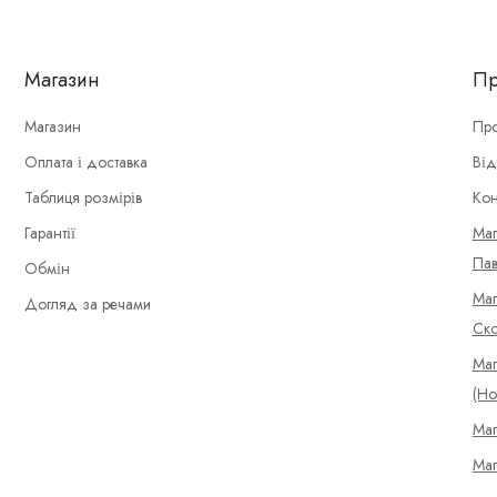
Магазин
Пр
Магазин
Про
Оплата і доставка
Від
Таблиця розмірів
Кон
Гарантії
Маг
Пав
Обмін
Маг
Догляд за речами
Ско
Маг
(Но
Маг
Маг