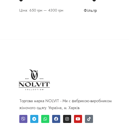
Квітковий
Фільтр
Ціна:
650 грн
—
4300 грн
Леопардовий
Лист
Мокко
Молочний
Принт ромашка
Рептилія
срібний
Фіолетовий
Торгова марка NOLVIT - Ми є фабрикою-виробником
Квітковий
жіночого одягу. Україна, м. Харків
Квіти