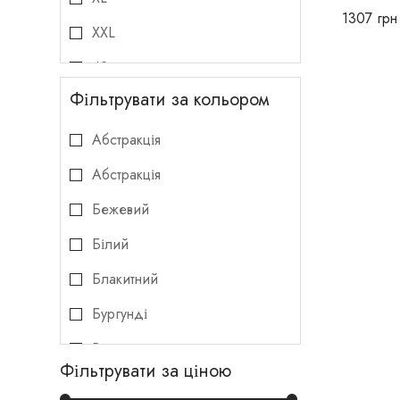
1307
грн
XXL
42
Фільтрувати за кольором
44
46
Абстракція
48
Абстракція
50
Бежевий
52
Білий
54
Блакитний
Бургунді
Вишня
Фільтрувати за ціною
Зебра