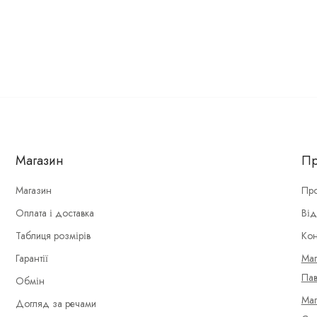
Магазин
Пр
Магазин
Про
Оплата і доставка
Від
Таблиця розмірів
Кон
Гарантії
Маг
Пав
Обмін
Маг
Догляд за речами