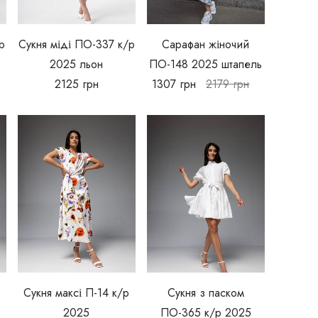
р
Сукня міді ПО-337 к/р
Сарафан жіночий
2025 льон
ПО-148 2025 штапель
2125
грн
1307
грн
2179
грн
Сукня максі П-14 к/р
Сукня з паском
2025
ПО-365 к/р 2025