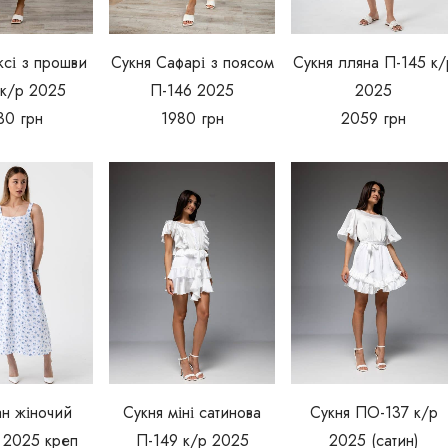
ксі з прошви
Сукня Сафарі з поясом
Сукня лляна П-145 к/
 к/р 2025
П-146 2025
2025
30
грн
1980
грн
2059
грн
н жіночий
Сукня міні сатинова
Сукня ПО-137 к/р
 2025 креп
П-149 к/р 2025
2025 (сатин)