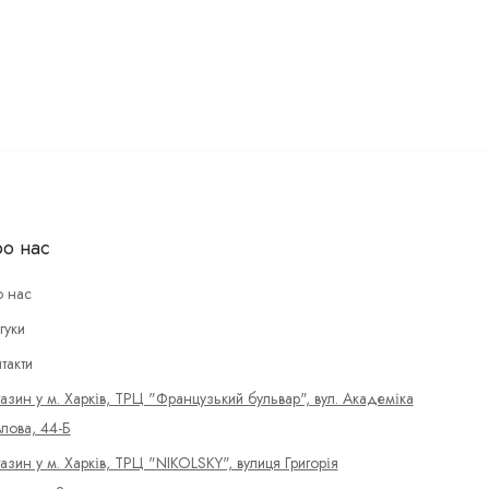
о нас
 нас
гуки
такти
азин у м. Харків, ТРЦ "Французький бульвар", вул. Академіка
лова, 44-Б
азин у м. Харків, ТРЦ "NIKOLSKY", вулиця Григорія