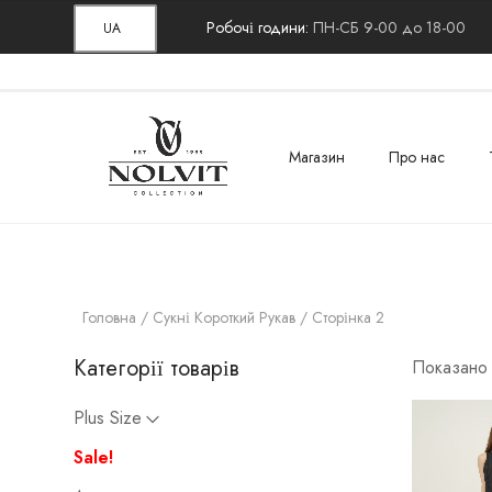
Робочі години:
ПН-СБ 9-00 до 18-00
UA
Магазин
Про нас
Головна
/
Сукні Короткий Рукав
/ Сторінка 2
Категорії товарів
Показано 
Plus Size
Sale!