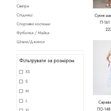
Светри
Спідниці
Сукня ма
П-161
Спортивні костюми
22
Футболки / Майки
Штани/Джинси
Фільтрувати за розміром
XS
S
M
L
Сарафа
ПО-148
XL