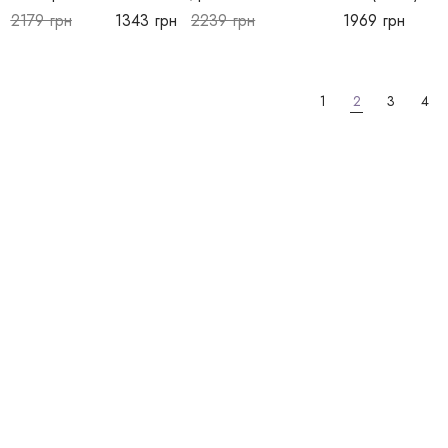
2179
грн
1343
грн
2239
грн
1969
грн
1
2
3
4